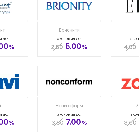
кт
Брионити
Я ДО:
ЭКОНОМИЯ ДО:
ЭКОН
.00
5.00
%
2.50
%
4.00
i
Нонконформ
З
Я ДО:
ЭКОНОМИЯ ДО:
ЭКОН
.00
7.00
%
3.50
%
3.00