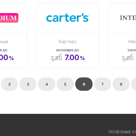
диум
Картерс
Int
Я ДО:
ЭКОНОМИЯ ДО:
ЭКОН
.00
7.00
%
3.50
%
3.00
2
3
4
5
6
7
8
ПОЛЕЗНЫЕ С