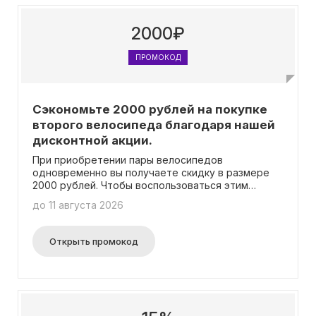
2000₽
ПРОМОКОД
Сэкономьте 2000 рублей на покупке
второго велосипеда благодаря нашей
дисконтной акции.
При приобретении пары велосипедов
одновременно вы получаете скидку в размере
2000 рублей. Чтобы воспользоваться этим
предложением, необходимо распечатать
до 11 августа 2026
данную страницу и предъявить ее кассиру при
покупке. Если вы оформляете заказ через сайт,
вам следует указать в примечании промокод
Открыть промокод
«Скидка 2000 руб на второй велосипед».
Отметим, что минимальная сумма заказа должна
составлять 20 000 рублей.