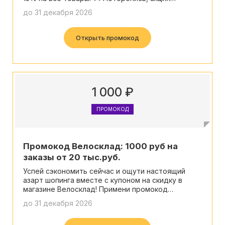
ограничена по времени!" 🌟
до 31 декабря 2026
Открыть промокод
1 000 ₽
ПРОМОКОД
Промокод Велосклад: 1000 руб на
заказы от 20 тыс.руб.
Успей сэкономить сейчас и ощути настоящий
азарт шопинга вместе с купоном на скидку в
магазине Велосклад! Примени промокод
"BIKELOVE15" и получи уникальную возможность
до 31 декабря 2026
купить товары для велосипеда со скидкой 15%.
Поторопись, время экшна ограничено!