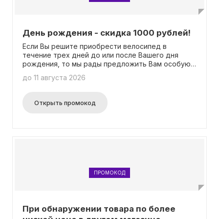
День рождения - скидка 1000 рублей!
Если Вы решите приобрести велосипед в
течение трех дней до или после Вашего дня
рождения, то мы рады предложить Вам особую
скидку в размере 1000 рублей при предъявлении
до 11 августа 2026
паспорта. Также, если Вы оформите заказ через
наш сайт, не забудьте указать промокод "Скидка
1000 руб на день рождения!" в разделе для
Открыть промокод
примечаний. Важно отметить, что сумма заказа
должна быть не менее 10 000 рублей. Учтите, что
данная акция не может быть использована
вместе с другими акциями или скидками по
дисконтной карте.
ПРОМОКОД
При обнаружении товара по более