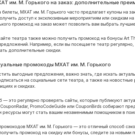
Т им. М. Горького на заказ: дополнительные пре
 билеты, МХАТ им. М. Горького часто предлагает купоны на з
 получить доступ к эксклюзивным мероприятиям или скидкам н
ького промокод на заказ может позволить вам выбрать лучшие 
сайте театра также можно получить промокод на бонусы Art T
предложений. Например, если вы посещаете театр регулярно
чать дополнительные скидки.
туальные промокоды МХАТ им. М. Горького
стить выгодные предложения, важно знать, где искать актуал
дписаться на социальные сети театра, а также на новостные 
акциях и скидках.
б — это регулярно проверять сайты, которые публикуют актуа
к CouponRadar, PromoCodeGuide или CouponBirds собирают пре
и ресурсы могут стать вашим незаменимым помощником в пои
ромокодов МХАТ им. М. Горького — это отличный способ сэкон
 получить промокод на скидку или бонусы, следите за новыми