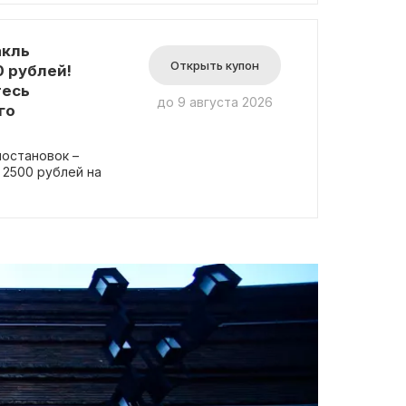
акль
Открыть купон
 рублей!
тесь
до 9 августа 2026
го
постановок –
 2500 рублей на