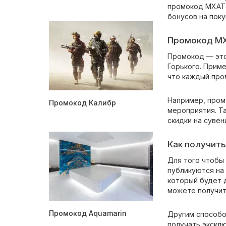
промокод МХАТ и
бонусов на поку
Промокод МХА
Промокод — это 
Горького. Прим
что каждый пром
Например, пром
Промокод Калибр
мероприятия. Та
скидки на сувен
Как получить
Для того чтобы
публикуются на 
который будет 
можете получить
Промокод Aquamarin
Другим способом
получать экскл