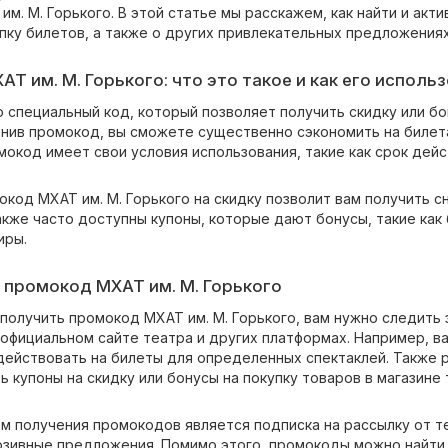
м. М. Горького. В этой статье мы расскажем, как найти и акт
пку билетов, а также о других привлекательных предложениях
Т им. М. Горького: что это такое и как его исполь
специальный код, который позволяет получить скидку или бон
енив промокод, вы сможете существенно сэкономить на билета
окод имеет свои условия использования, такие как срок дейс
окод МХАТ им. М. Горького на скидку позволит вам получить 
кже часто доступны купоны, которые дают бонусы, такие как 
иры.
 промокод МХАТ им. М. Горького
 получить промокод МХАТ им. М. Горького, вам нужно следит
официальном сайте театра и других платформах. Например, ва
действовать на билеты для определенных спектаклей. Также р
 купоны на скидку или бонусы на покупку товаров в магазине 
 получения промокодов является подписка на рассылку от теа
юзивные предложения. Помимо этого, промокоды можно найти 