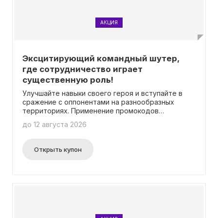
причем с повышенным шансом получить редкие и
очень редкие предметы. Подробности вы
можете найти на странице подключения
АКЦИЯ
премиум-аккаунта.
Эксцитирующий командный шутер,
где сотрудничество играет
существенную роль!
Улучшайте навыки своего героя и вступайте в
сражение с оппонентами на разнообразных
территориях. Применение промокодов
отсутствует.
до 12 августа 2026
Открыть купон