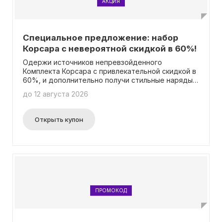
АКЦИЯ
Специальное предложение: набор
Корсара с невероятной скидкой в 60%!
Одержи источников непревзойденного
Комплекта Корсара с привлекательной скидкой в
60%, и дополнительно получи стильные наряды
для своего оперативника, новый внешний вид
до 12 августа 2026
своего штаба, премиум-доступ на протяжении 30
дней и щедрые 5000 монет! Данные
преимущества предоставляются без
Открыть купон
использования промокодов.
ПРОМОКОД