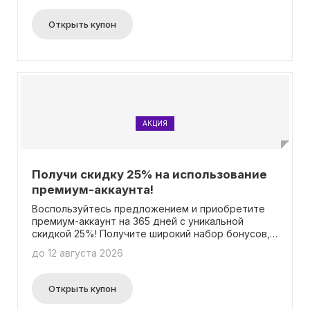
Открыть купон
АКЦИЯ
Получи скидку 25% на использование
премиум-аккаунта!
Воспользуйтесь предложением и приобретите
премиум-аккаунт на 365 дней с уникальной
скидкой 25%! Получите широкий набор бонусов,
которые предоставляет премиум-аккаунт: аж
до 12 августа 2026
20% увеличения опыта, дополнительные 10%
опыта для каждого участника вашей команды,
целых 75% дополнительных кредитов,
Открыть купон
выдаваемых взамен за успешные сражения и
выполнение миссий, великолепные 100% больше