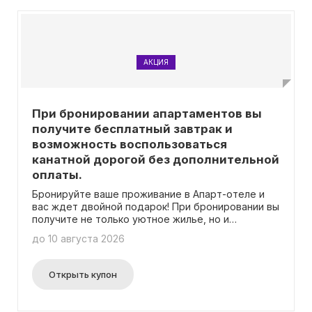
АКЦИЯ
При бронировании апартаментов вы
получите бесплатный завтрак и
возможность воспользоваться
канатной дорогой без дополнительной
оплаты.
Бронируйте ваше проживание в Апарт-отеле и
вас ждет двойной подарок! При бронировании вы
получите не только уютное жилье, но и
бесплатный завтрак по системе "Шведский стол".
до 10 августа 2026
А это еще не всё! Вас также ожидает бесплатный
подъем на канатной дороге для наслаждения
живописными видами! Необходимость ввода
Открыть купон
промокода отсутствует, все бонусы вас
ожидают автоматически. Так что смело
бронируйте ваше проживание и получите