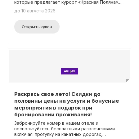
которые предлагает курорт «Красная Поляна».
Теперь тебе не придется искать эти
до 10 августа 2026
предложения в разных местах – мы собрали их
все здесь! Будь в курсе самых актуальных
предложений и следи за обновлениями каждый
Открыть купон
день! Приятным бонусом является то, что тебе
не понадобится вводить промокод – просто
выбирай подходящую акцию и получай выгоду!
АКЦИЯ
Раскрась свое лето! Скидки до
половины цены на услуги и бонусные
мероприятия в подарок при
бронировании проживания!
Забронируйте номер в нашем отеле и
воспользуйтесь бесплатными развлечениями
включая: прогулку на канатных дорогах,