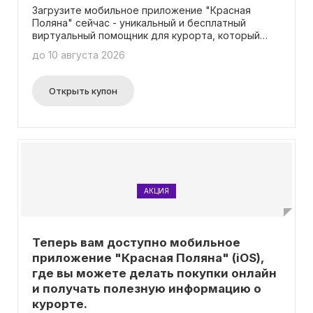
Загрузите мобильное приложение "Красная
Поляна" сейчас - уникальный и бесплатный
виртуальный помощник для курорта, который
действует в режиме реального времени, даже
до 10 августа 2026
при отсутствии интернет-соединения!
Приложение предлагает удобную онлайн-
покупку билетов и ски-пассов, а также
Открыть купон
предоставляет всю необходимую информацию о
трассах и погоде прямо на вашем мобильном
устройстве. Теперь вы всегда будете в курсе
событий на курорте, и вам не понадобится
вводить промокод для использования
приложения.
АКЦИЯ
Теперь вам доступно мобильное
приложение "Красная Поляна" (iOS),
где вы можете делать покупки онлайн
и получать полезную информацию о
курорте.