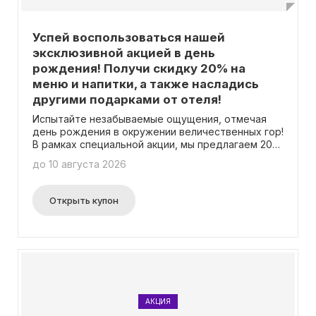
Успей воспользоваться нашей
эксклюзивной акцией в день
рождения! Получи скидку 20% на
меню и напитки, а также насладись
другими подарками от отеля!
Испытайте незабываемые ощущения, отмечая
день рождения в окружении величественных гор!
В рамках специальной акции, мы предлагаем 20%
скидку на все блюда и напитки, а также
до 10 августа 2026
радушные подарки от нашего отеля! Уникальное
предложение доступно для гостей, достигших
совершеннолетия, и действительно в течение 10
Открыть купон
дней до и 10 дней после дня рождения.
Подробности акции можно найти на нашем сайте.
Важно отметить, что для получения скидки не
требуется ввод промокода.
АКЦИЯ