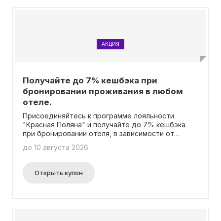
незабываемые впечатления от нашего Апарт-
отеля!
АКЦИЯ
Получайте до 7% кешбэка при
бронировании проживания в любом
отеле.
Присоединяйтесь к программе лояльности
"Красная Поляна" и получайте до 7% кешбэка
при бронировании отеля, в зависимости от
выбранного тарифа. Вся необходимая
до 10 августа 2026
информация о акции доступна на
соответствующей странице. Не нужно вводить
промокод.
Открыть купон