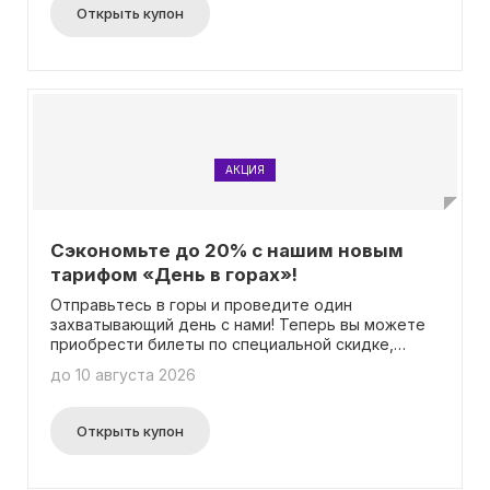
пропуск на подъем по канатной дороге!
Открыть купон
Подробности акции доступны на странице акции.
Тебе не потребуется вводить промокод, чтобы
воспользоваться этим предложением.
АКЦИЯ
Сэкономьте до 20% с нашим новым
тарифом «День в горах»!
Отправьтесь в горы и проведите один
захватывающий день с нами! Теперь вы можете
приобрести билеты по специальной скидке,
которая позволит вам сэкономить до 20%! Все
до 10 августа 2026
подробности акции вы найдете на нашей
специальной странице. Также приятно то, что
вам не нужно будет вводить какой-либо
Открыть купон
промокод для получения скидки. Вас ждут
незабываемые впечатления и потрясающие
пейзажи гор!