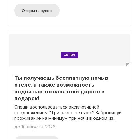
зависит от вашего статуса в программе. Более
подробную информацию можно найти на
Открыть купон
странице акции. Вам не потребуется вводить
промокод для вступления в программу.
АКЦИЯ
Ты получаешь бесплатную ночь в
отеле, а также возможность
подняться по канатной дороге в
подарок!
Спеши воспользоваться эксклюзивной
предложением "Три равно четыре"! Забронируй
проживание на минимум три ночи в одном из
отелей на курорте "Красная Поляна" и
до 10 августа 2026
наслаждайся бесплатной дополнительной ночью
проживания, а также получишь бесплатный