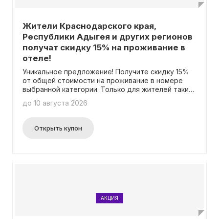
Жители Краснодарского края,
Республики Адыгея и других регионов
получат скидку 15% на проживание в
отеле!
Уникальное предложение! Получите скидку 15%
от общей стоимости на проживание в номере
выбранной категории. Только для жителей таких
регионов, как Республика Адыгея, Астраханская
до 10 августа 2026
область, Волгоградская область, Республика
Калмыкия, Краснодарский край, Ростовская
область, Республика Крым и Севастополь.
Открыть купон
Больше не нужно вводить промокод для
получения скидки.
АКЦИЯ