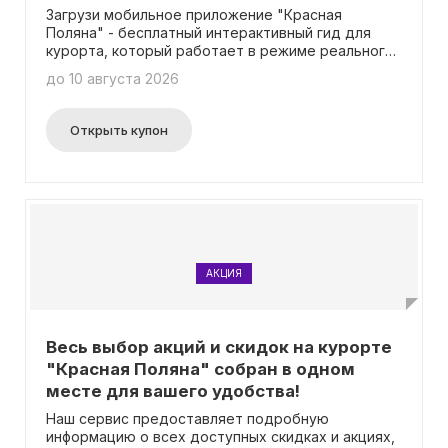
Загрузи мобильное приложение "Красная
Поляна" - бесплатный интерактивный гид для
курорта, который работает в режиме реального
времени, даже без доступа к интернету! Теперь
до 10 августа 2026
вы можете покупать билеты и ски-пассы онлайн,
а также узнавать все необходимые данные о
трассах и погоде, прямо с вашего устройства.
Открыть купон
Нет необходимости вводить промокод. Это
удобное приложение будет всегда под рукой!
АКЦИЯ
Весь выбор акций и скидок на курорте
"Красная Поляна" собран в одном
месте для вашего удобства!
Наш сервис предоставляет подробную
информацию о всех доступных скидках и акциях,