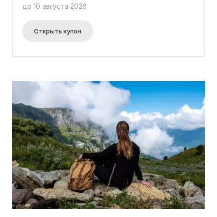
испытание веревочным парком, прогулку по
до 10 августа 2026
подвесному мосту и трансфер на побережье
Черного моря! Кроме того, вы получите скидку
до 50% на дополнительные услуги. Подробности
Открыть купон
акции вы найдете на нашем сайте. Просто
забронируйте номер, без необходимости
использовать промокод.