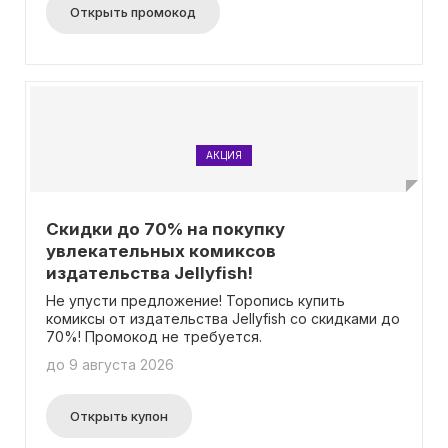
использовать только один раз для каждого
Открыть промокод
клиента)! Обрати внимание, что товары могут
иметь небольшие дефекты, такие как царапины,
потертости, заломы и вмятины. Но не забудь, что
промокод не распространяется на
предварительный заказ товаров.
АКЦИЯ
Скидки до 70% на покупку
увлекательных комиксов
издательства Jellyfish!
Не упусти предложение! Торопись купить
комиксы от издательства Jellyfish со скидками до
70%! Промокод не требуется.
до 9 августа 2026
Открыть купон