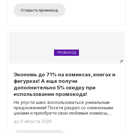
оформлении заказа! Теперь вы сможете
сэкономить 5% от суммы заказа. А учтите, что
Открыть промокод
это предложение суммируется даже со
скидками, так что вы сможете вдвойне
сэкономить на своих покупках. Один клиент
может использовать промокод лишь один раз,
поэтому не забудьте воспользоваться им во
время оформления заказа. Учтите, что промокод
не распространяется на предзаказы. Желаем вам
приятных покупок!
ПРОМОКОД
Экономь до 71% на комиксах, книгах и
фигурках! А еще получи
дополнительно 5% скидку при
использовании промокода!
Не упусти шанс воспользоваться уникальным
предложением! Посети раздел со сниженными
ценами и приобрети свои любимые комиксы,
книги и фигурки с впечатляющей скидкой до 71%!
до 9 августа 2026
Также ты можешь использовать промокод и
дополнительно сэкономить 5% (промокод можно