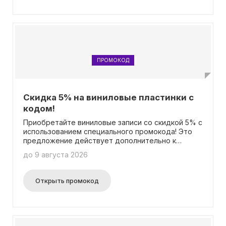
ПРОМОКОД
Скидка 5% на виниловые пластинки с
кодом!
Приобретайте виниловые записи со скидкой 5% с
использованием специального промокода! Это
предложение действует дополнительно к
другим акциям и скидкам. Пожалуйста, помните,
до 9 августа 2026
что каждый клиент может воспользоваться
промокодом всего один раз. Акция не
распространяется на товары доступные для
Открыть промокод
предзаказа. Приятных вам покупок и приятного
прослушивания музыки!