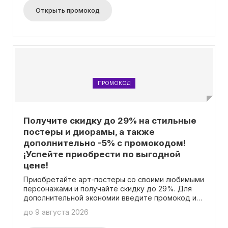
другими скидками. Один промокод может быть
Открыть промокод
использован одним клиентом. Акция не
распространяется на предварительные заказы.
Приятных вам покупок и увлекательного чтения!
ПРОМОКОД
Получите скидку до 29% на стильные
постеры и диорамы, а также
дополнительно -5% с промокодом!
¡Успейте приобрести по выгодной
цене!
Приобретайте арт-постеры со своими любимыми
персонажами и получайте скидку до 29%. Для
дополнительной экономии введите промокод и
сэкономьте еще 5%! Каждый клиент может
до 9 августа 2026
воспользоваться промокодом только один раз.