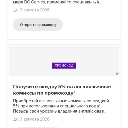
мира DC Comics, применяйте специальный
промокод и получайте скидку 5%! Каждый клиент
до 9 августа 2026
может воспользоваться промокодом один раз.
Акция не распространяется на предзаказы.
Открыть промокод
ПРОМОКОД
Получите скидку 5% на англоязычные
комиксы по промокоду!
Приобретай англоязычные комиксы со скидкой
5% при использовании специального кода!
Повысь свой уровень владения английским и
окунись в уникальные сюжеты, которые не
до 9 августа 2026
доступны в русских версиях! Это предложение
можно комбинировать с другими акциями. Один