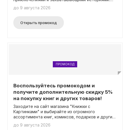
Приобретай комиксы, выпущенные
до 9 августа 2026
издательством «Альпака», используя
специальный промокод, и получи возможность
сэкономить 15% от стоимости заказа!
Открыть промокод
ПРОМОКОД
Воспользуйтесь промокодом и
получите дополнительную скидку 5%
на покупку книг и других товаров!
Заходите на сайт магазина "Книжки с
Картинками" и выбирайте из огромного
ассортимента книг, комиксов, подарков и других
товаров. И чтобы еще больше сэкономить, не
до 9 августа 2026
забудьте воспользоваться промокодом при