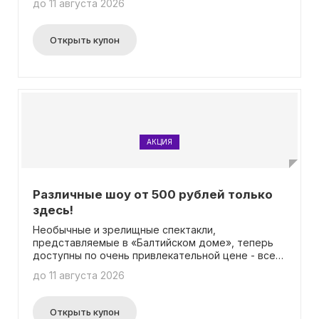
до 11 августа 2026
низком уровне. Это отличная возможность
насладиться профессиональным театральным
представлением по привлекательной цене. Не
Открыть купон
упустите шанс посетить этот замечательный
спектакль и получить море позитивных эмоций!
АКЦИЯ
Различные шоу от 500 рублей только
здесь!
Необычные и зрелищные спектакли,
представляемые в «Балтийском доме», теперь
доступны по очень привлекательной цене - всего
от 500 рублей за билет! Это отличная
до 11 августа 2026
возможность окунуться в уникальную атмосферу
театрального искусства и получить массу
незабываемых впечатлений. «Балтийский дом»
Открыть купон