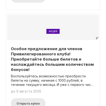
АКЦИЯ
Особое предложение для членов
Привилегированного клуба!
Приобретайте больше билетов и
наслаждайтесь большим количеством
бонусов!
Воспользуйтесь возможностью преобрести
билеты на сумму, начиная с 1000 рублей, в
течение текущего месяца. И уже с первого числа
следующего месяца вы сможете радоваться
до 9 августа 2026
новому премиальному уровню. Чтобы получить
еще больше преимуществ, не забудьте
приобретать больше билетов и повышать свой
Открыть купон
уровень активности.