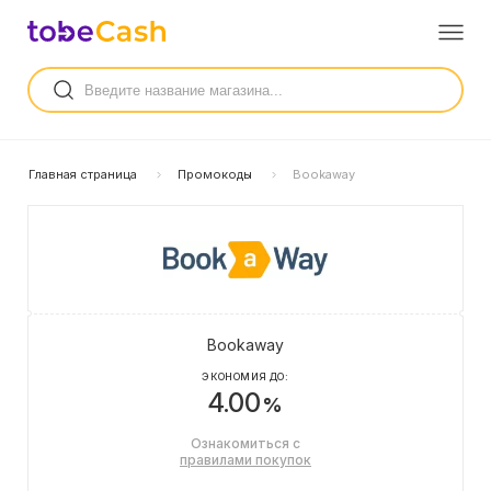
Главная страница
Промокоды
Bookaway
Bookaway
ЭКОНОМИЯ ДО:
4.00
%
Ознакомиться с
правилами покупок