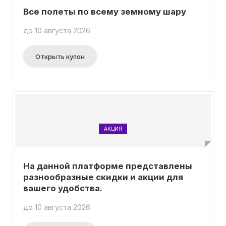
Все полеты по всему земному шару
до 10 августа 2026
Открыть купон
АКЦИЯ
На данной платформе представлены
разнообразные скидки и акции для
вашего удобства.
до 10 августа 2026