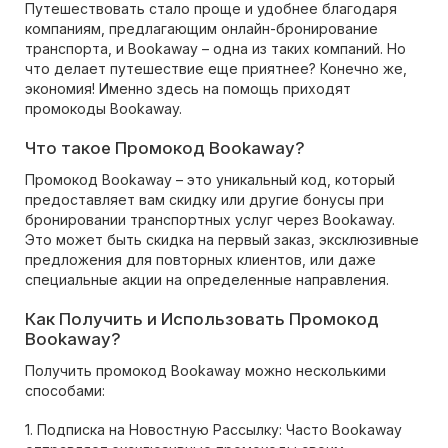
Путешествовать стало проще и удобнее благодаря
компаниям, предлагающим онлайн-бронирование
транспорта, и Bookaway – одна из таких компаний. Но
что делает путешествие еще приятнее? Конечно же,
экономия! Именно здесь на помощь приходят
промокоды Bookaway.
Что такое Промокод Bookaway?
Промокод Bookaway – это уникальный код, который
предоставляет вам скидку или другие бонусы при
бронировании транспортных услуг через Bookaway.
Это может быть скидка на первый заказ, эксклюзивные
предложения для повторных клиентов, или даже
специальные акции на определенные направления.
Как Получить и Использовать Промокод
Bookaway?
Получить промокод Bookaway можно несколькими
способами:
1. Подписка на Новостную Рассылку: Часто Bookaway