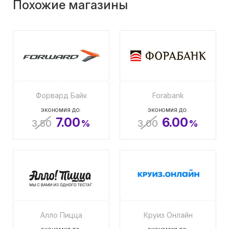
Похожие магазины
Форвард Байк
Forabank
ЭКОНОМИЯ ДО:
ЭКОНОМИЯ ДО:
7.00
6.00
3.50
%
3.00
%
Алло Пицца
Круиз Онлайн