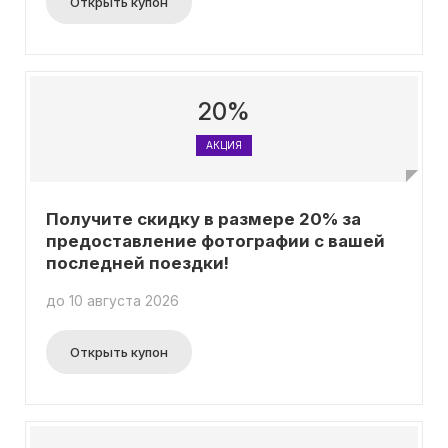
Открыть купон
20%
АКЦИЯ
Получите скидку в размере 20% за
предоставление фотографии с вашей
последней поездки!
до 10 августа 2026
Открыть купон