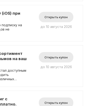
(iOS) при
Открыть купон
 подписку на
до 10 августа 2026
дов не
ссортимент
Открыть купон
льмов на ваш
до 10 августа 2026
стал доступным
одить
азличных
едоставляет
смотреть
ибо ограничений.
для вас время и
иг с
ого просмотра!
Открыть купон
платно.