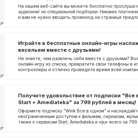
На нашем веб-сайте вы можете бесплатно прослушат
аудиокниг из специальной подборки. Никаких платеже
и вам не нужно вводить промокод на странице предл
перейдите на сайт и начните наслаждаться чтением в
Играйте в бесплатные онлайн-игры насла
весельем вместе с друзьями!
Не знаете, чем развлечь себя вместе с друзьями? В
онлайн-игру из списка, превратите свои телефоны в и
контроллеры и отлично проведите время всей компан
Дополнительную информацию можно найти на страни
предложением. Никаких промокодов не требуется.
Получите удовольствие от подписки "Все 
Start + Amediateka" за 799 рублей в месяц!
Оформите подписку "Wink Все в одном" и наслаждайт
неограниченным доступом к фильмам, сериалам, музык
также к сервисам Start, Amediateka и viju+ всего за 79