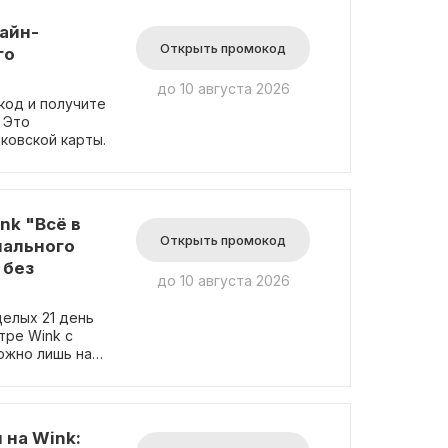
лайн-
Открыть промокод
го
до 10 августа 2026
код и получите
 Это
ковской карты.
nk "Всё в
Открыть промокод
иального
 без
до 10 августа 2026
целых 21 день
тре Wink с
ожно лишь на
на Wink: