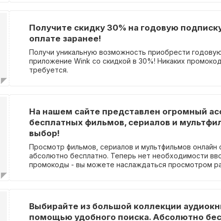
Получите скидку 30% на годовую подписку 
оплате заранее!
Получи уникальную возможность приобрести годовую
приложение Wink со скидкой в 30%! Никаких промоко
требуется.
На нашем сайте представлен огромный а
бесплатных фильмов, сериалов и мультфи
выбор!
Просмотр фильмов, сериалов и мультфильмов онлайн 
абсолютно бесплатно. Теперь нет необходимости вв
промокоды - вы можете наслаждаться просмотром р
фильмов в специально отобранной подборке. Это пр
удобство и свободу выбора - вы можете находить и 
любимые фильмы, сериалы и мультфильмы без каких-л
Также, вы можете смотреть фильмы в любое удобное 
Выбирайте из большой коллекции аудиокн
в любом месте, где есть доступ к интернету. Приятн
помощью удобного поиска. Абсолютно бес