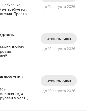
ь несколько
до 10 августа 2026
й не требуется,
ожения. Просто
 новом формате.
ждаясь
Открыть купон
озьмите любую
до 10 августа 2026
гровые
ией!
це с
включено +
Открыть купон
есь
до 10 августа 2026
е и книгам, а
9 рублей в месяц!