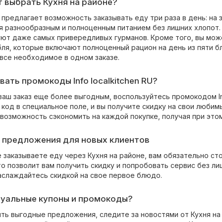
 выбрать Кухня на районе?
 предлагает возможность заказывать еду три раза в день: на 
я разнообразным и полноценным питанием без лишних хлопот
ют даже самых привередливых гурманов. Кроме того, вы мо
бля, которые включают полноценный рацион на день из пяти б
 все необходимое в одном заказе.
вать промокоды Info localkitchen RU?
аш заказ еще более выгодным, воспользуйтесь промокодом Inf
код в специальное поле, и вы получите скидку на свои любим
 возможность сэкономить на каждой покупке, получая при это
 предложения для новых клиентов
 заказываете еду через Кухня на районе, вам обязательно ст
то позволит вам получить скидку и попробовать сервис без л
аслаждайтесь скидкой на свое первое блюдо.
туальные купоны и промокоды?
ить выгодные предложения, следите за новостями от Кухня на