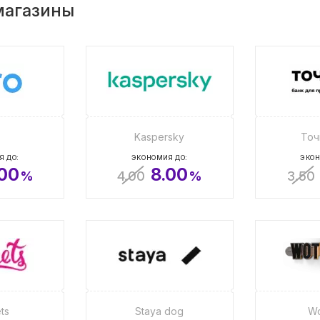
магазины
o
Kaspersky
Точ
Я ДО:
ЭКОНОМИЯ ДО:
ЭКОН
.00
8.00
%
4.00
%
3.50
ts
Staya dog
Wo