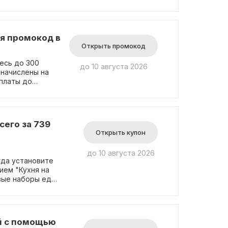
использования
уя промокод в
Открыть промокод
есь до 300
до 10 августа 2026
 начислены на
оплаты до
сего за 739
Открыть купон
до 10 августа 2026
гда установите
ием "Кухня на
вые наборы еды
нется только
промокода не
ей с помощью