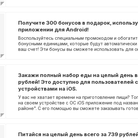
получить дополнительные преимущества и пользу от 
промокода!
Получите 300 бонусов в подарок, использ
приложении для Android!
Воспользуйтесь специальным промокодом и обогатит
бонусными единицами, которые будут автоматически
ваш счет! Эти бонусы вы сможете использовать для 
половины стоимости вашего следующего заказа.
Закажи полный набор еды на целый день в
рублей! Это доступно для пользователей с
устройствами на iOS.
У вас не хватает времени на приготовление пищи? То
на своем устройстве с ОС iOS приложение под назван
районе". С его помощью вы сможете заказывать гото
на каждый день, начиная с цены 739 рублей. Вам оста
разогреть приготовленные блюда! Отмечу, что ввод 
требуется.
Питайся на целый день всего за 739 рубл