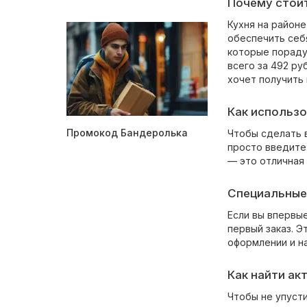
Почему стоит
Кухня на районе
обеспечить себ
которые пораду
всего за 492 ру
хочет получить
Как использо
Промокод Бандеролька
Чтобы сделать в
просто введите 
— это отличная
Специальные
Если вы впервые
первый заказ. Э
оформлении и н
Как найти ак
Чтобы не упуст