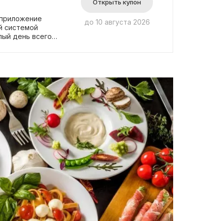
Открыть купон
 приложение
до 10 августа 2026
й системой
лый день всего
астия в акции.