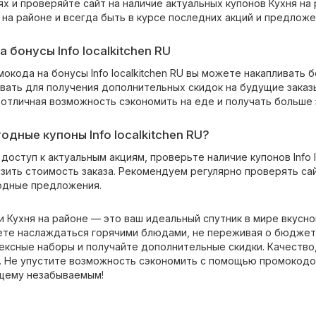
х и проверяйте сайт на наличие актуальных купонов Кухня на 
на районе и всегда быть в курсе последних акций и предложе
 бонусы Info localkitchen RU
кода на бонусы Info localkitchen RU вы можете накапливать 
вать для получения дополнительных скидок на будущие заказ
отличная возможность сэкономить на еде и получать больше з
одные купоны Info localkitchen RU?
доступ к актуальным акциям, проверьте наличие купонов Info l
зить стоимость заказа. Рекомендуем регулярно проверять сай
одные предложения.
 Кухня на районе — это ваш идеальный спутник в мире вкусно
ете наслаждаться горячими блюдами, не переживая о бюджете.
ексные наборы и получайте дополнительные скидки. Качество,
. Не упустите возможность сэкономить с помощью промокодов I
щему незабываемым!