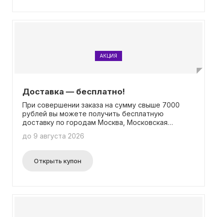
идеального подарка, достаточно приобрести
сертификат, и даримому человеку будет
предоставлена возможность выбрать подарок
самостоятельно. Уникальный подход к подбору
подарков и разнообразие предложений не
оставят вас равнодушными. Посетите наш
магазин и сделайте необычные и
АКЦИЯ
запоминающиеся подарки!
Доставка — бесплатно!
При совершении заказа на сумму свыше 7000
рублей вы можете получить бесплатную
доставку по городам Москва, Московская
область и Санкт-Петербург! Для этого вам не
до 9 августа 2026
требуется вводить промокод или выполнять
другие дополнительные действия.
Открыть купон