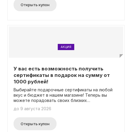
Открыть купон
АКЦИЯ
У вас есть возможность получить
сертификаты в подарок на сумму от
1000 рублей!
Выбирайте подарочные сертификаты на любой
вкус и бюджет в нашем магазине! Теперь вы
можете порадовать своих близких
оригинальными подарками в виде сертификатов
до 9 августа 2026
номиналом от 1000 рублей. У нас широкий выбор
подарочных сертификатов, которые подойдут
для любой возрастной категории и
Открыть купон
предпочтений. Не нужно тратить время на поиск