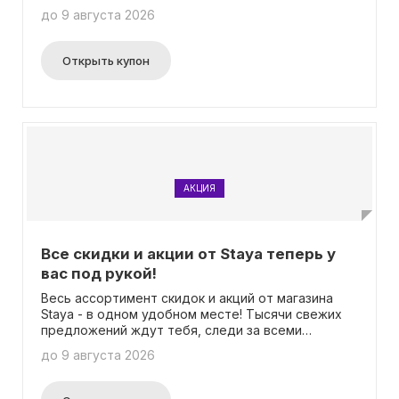
профиль staya и оставайся в игре за возможность
до 9 августа 2026
получить оригинальные подарки! Каждые две
недели мы выбираем одного победителя.
Информацию о конкурсе ты найдешь на...
Открыть купон
АКЦИЯ
Все скидки и акции от Staya теперь у
вас под рукой!
Весь ассортимент скидок и акций от магазина
Staya - в одном удобном месте! Тысячи свежих
предложений ждут тебя, следи за всеми
обновлениями! Введение промокода не нужно.
до 9 августа 2026