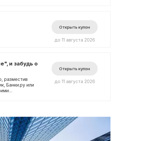
Открыть купон
до 11 августа 2026
", и забудь о
Открыть купон
, разместив
до 11 августа 2026
к, Банки.ру или
оими
, компании или
ться с опытом и
енное мнение на
 отзывов на
 и надежности
ут использовать
й работы. В
структивным,