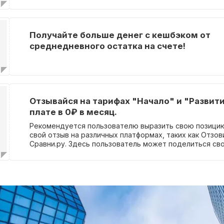
Получайте больше денег с кешбэком от
среднедневного остатка на счете!
Отзывайся на тарифах "Начало" и "Развитие
плате в 0₽ в месяц.
Рекомендуется пользователю выразить свою позицию
свой отзыв на различных платформах, таких как Отзови
Сравни.ру. Здесь пользователь может поделиться св
впечатлениями, мнением и оценкой о продукте, услуге
месте. Это позволит другим пользователям ознакоми
рекомендациями, а также сформировать свое собств
основе реальных отзывов. Помимо этого, оставление
таких платформах способствует повышению качества
услуг, так как компании и представители бизнеса мог
обратную связь от пользователей для улучшения свое
своем отзыве важно быть точным, объективным и кон