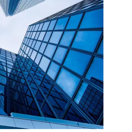
цию для других
ния.