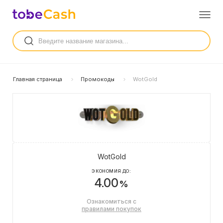
Главная страница
Промокоды
WotGold
WotGold
ЭКОНОМИЯ ДО:
4.00
%
Ознакомиться с
правилами покупок