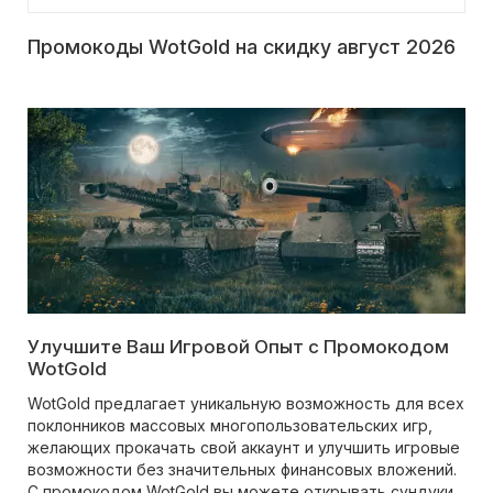
Промокоды WotGold на скидку август 2026
Улучшите Ваш Игровой Опыт с Промокодом
WotGold
WotGold предлагает уникальную возможность для всех
поклонников массовых многопользовательских игр,
желающих прокачать свой аккаунт и улучшить игровые
возможности без значительных финансовых вложений.
С промокодом WotGold вы можете открывать сундуки,