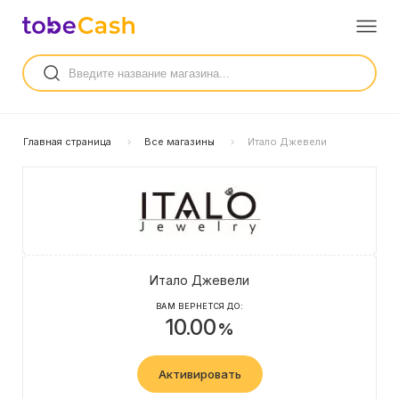
Главная страница
Все магазины
Итало Джевели
Итало Джевели
ВАМ ВЕРНЕТСЯ ДО:
10.00
%
Активировать