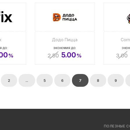
x
Додо Пицца
Corn
Я ДО:
ЭКОНОМИЯ ДО:
ЭКОН
.00
5.00
%
2.50
%
3.00
2
...
5
6
7
8
9
ПОЛЕЗНЫЕ С