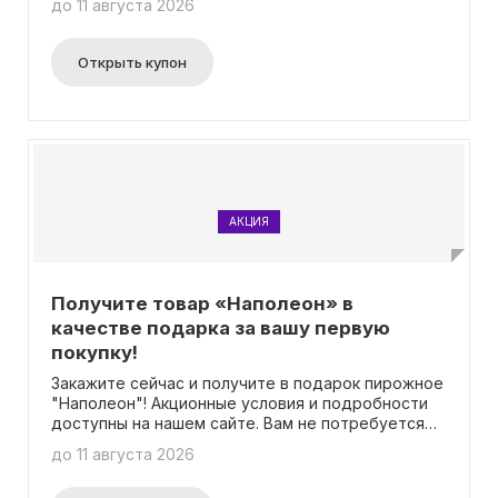
до 11 августа 2026
отличная возможность экономить, наслаждаясь
своими любимыми блюдами! Вся необходимая
информация о данной акции доступна на
Открыть купон
специальной странице. Более того, вам не
требуется вводить промокод для получения
данного бонуса.
АКЦИЯ
Получите товар «Наполеон» в
качестве подарка за вашу первую
покупку!
Закажите сейчас и получите в подарок пирожное
"Наполеон"! Акционные условия и подробности
доступны на нашем сайте. Вам не потребуется
вводить промокод для получения подарка.
до 11 августа 2026