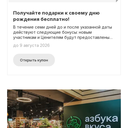
Получайте подарки к своему дню
рождения бесплатно!
В течение семи дней до и после указанной даты
действуют следующие бонусы: новым
участникам и Ценителям будут предоставлены
двойные бонусы на покупки, в то время как
до 9 августа 2026
Амбассадоры и Легенды получат отличное
пирожное от шеф-кондитеров Азбуки вкуса. А
участники с статусом Club Platinum будут
Открыть купон
вознаграждены удвоенными бонусами, а также
тортом весом 1 кг.