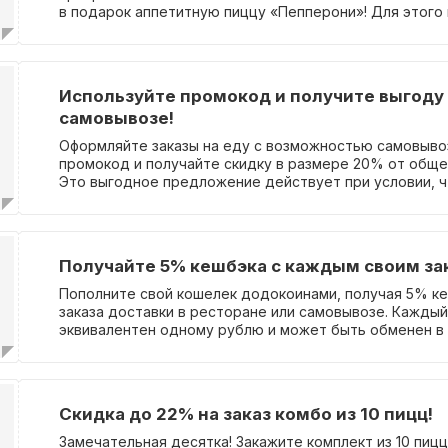
в подарок аппетитную пиццу «Пепперони»! Для этого
активировать специальный промокод. Это предложен
течение 3 дней до самого праздника, в день рождения
дней после. Участвовать в акции могут только жители
Новосибирска. Если ты заинтересован, все подробно
Используйте промокод и получите выгоду
на странице акции.
самовывозе!
Оформляйте заказы на еду с возможностью самовыво
промокод и получайте скидку в размере 20% от обще
Это выгодное предложение действует при условии, ч
заказа превышает минимальную. Акция доступна для 
Якутска.
Получайте 5% кешбэка с каждым своим за
Пополните свой кошелек додокоинами, получая 5% ке
заказа доставки в ресторане или самовывозе. Кажды
эквивалентен одному рублю и может быть обменен в
мобильном приложении на вкусную еду и напитки. Учас
требует ввода промокода. Получайте все подробност
странице акции.
Скидка до 22% на заказ комбо из 10 пицц!
Замечательная десятка! Закажите комплект из 10 пицц