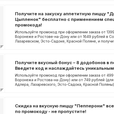
на доставку и самовывоз заказов. Акция не суммирует
скидками и не распространяется на комбо-наборы.
Получите на закуску аппетитную пиццу "
Цыпленок" бесплатно с применением спе
промокода!
Используйте промокод при оформлении заказа от 1399 
Воронеже и Ростове-на-Дону или от 1649 рублей в Со
Лазаревском, Эсто-Садоке, Красной Поляне, и получи
сантиметровую пиццу "Двойной цыпленок"! Акция ра
на посещение ресторана, услугу доставки и самовыв
суммируется с другими акциями и не распространяет
комбинированные наборы товаров.
Получите вкусный бонус – 8 додобонов в п
Введите код и наслаждайтесь уникальным
Используйте промокод при оформлении заказа от 499
Воронежа и Ростова-на-Дону) или от 749 рублей (для 
Адлера, Лазаревского, Эсто-Садока, Красной Поляны)
подарок 8 штук додобонов! Акция действует как в рес
при самовывозе. Необходимо учитывать, что данная а
суммируется с другими скидками и не распространяе
наборы.
Cкидка на вкусную пиццу "Пепперони" всег
по промокоду - не пропустите!