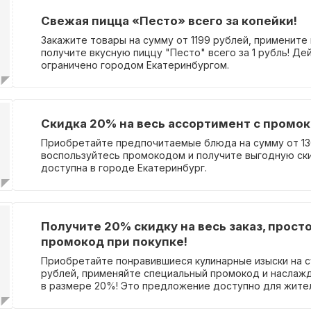
Свежая пицца «Песто» всего за копейки!
Закажите товары на сумму от 1199 рублей, примените
получите вкусную пиццу "Песто" всего за 1 рубль! Де
ограничено городом Екатеринбургом.
Скидка 20% на весь ассортимент с промо
Приобретайте предпочитаемые блюда на сумму от 13
воспользуйтесь промокодом и получите выгодную ски
доступна в городе Екатеринбург.
Получите 20% скидку на весь заказ, прост
промокод при покупке!
Приобретайте понравившиеся кулинарные изыски на с
рублей, применяйте специальный промокод и наслаж
в размере 20%! Это предложение доступно для жит
населенных пунктов: Таганрог, Ростов-на-Дону, Сочи.