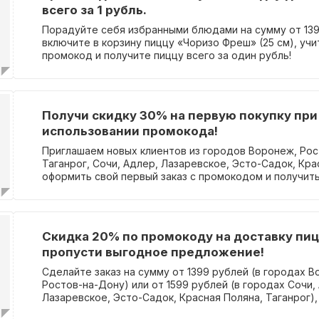
всего за 1 рубль.
Порадуйте себя избранными блюдами на сумму от 139
включите в корзину пиццу «Чоризо Фреш» (25 см), уч
промокод и получите пиццу всего за один рубль!
Получи скидку 30% на первую покупку при
использовании промокода!
Приглашаем новых клиентов из городов Воронеж, Рос
Таганрог, Сочи, Адлер, Лазаревское, Эсто-Садок, Кр
оформить свой первый заказ с промокодом и получит
скидку! Это предложение действует как для посещен
так и для доставки и самовывоза. Скидка не суммируе
по другим акциям и не распространяется на комбо-на
упустите возможность сэкономить на вашем первом з
Скидка 20% по промокоду на доставку пиц
пропусти выгодное предложение!
Сделайте заказ на сумму от 1399 рублей (в городах В
Ростов-на-Дону) или от 1599 рублей (в городах Сочи,
Лазаревское, Эсто-Садок, Красная Поляна, Таганрог)
промокодом и получите скидку 20%! Действует как в 