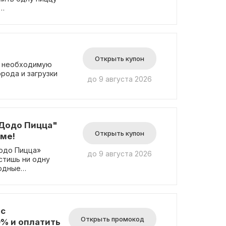
 самовывоз.
Открыть купон
, необходимую
рода и загрузки
до 9 августа 2026
"Додо Пицца"
Открыть купон
рме!
одо Пицца»
до 9 августа 2026
стишь ни одну
годные
да – теперь все
 с
Открыть промокод
% и оплатить