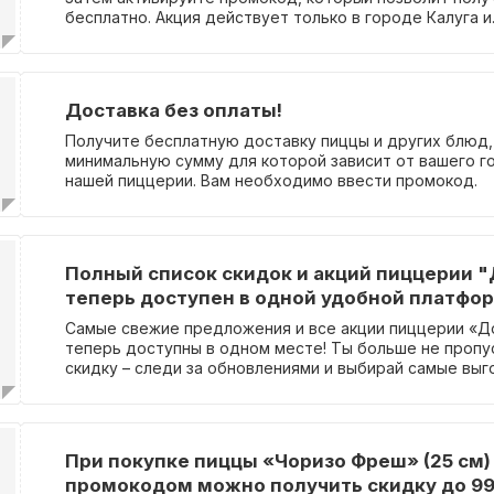
бесплатно. Акция действует только в городе Калуга и
распространяется на заказы в ресторане, доставку и
Необходимо отметить, что данное предложение не
распространяется на заказы содержащие комбо.
Доставка без оплаты!
Получите бесплатную доставку пиццы и других блюд
минимальную сумму для которой зависит от вашего го
нашей пиццерии. Вам необходимо ввести промокод.
Полный список скидок и акций пиццерии 
теперь доступен в одной удобной платфо
Самые свежие предложения и все акции пиццерии «Д
теперь доступны в одном месте! Ты больше не пропу
скидку – следи за обновлениями и выбирай самые вы
предложения! Забудь о сложностях с вводом промоко
акции действуют автоматически.
При покупке пиццы «Чоризо Фреш» (25 см)
промокодом можно получить скидку до 99