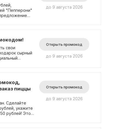
ублей,
до 9 августа 2026
цей "Пепперони"
е предложение
га, Муринска и
омокодом!
Открыть промокод
ть свои
 подарок сырный
до 9 августа 2026
циальный
омокод,
Открыть промокод
 заказ пиццы
до 9 августа 2026
ан. Сделайте
 рублей, укажите
50 рублей! Это
дый день.