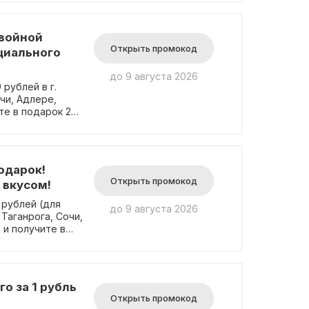
ся с другими
Двойной
Открыть промокод
циального
до 9 августа 2026
рублей в г.
чи, Адлере,
те в подарок 25-
спространяется
оз. Промокод не
ся на
одарок!
Открыть промокод
 вкусом!
 рублей (для
до 9 августа 2026
Таганрога, Сочи,
 и получите в
торане, так и
кция не
тся на комбо-
о за 1 рубль
Открыть промокод