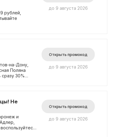
до 9 августа 2026
9 рублей,
итывайте
Открыть промокод
тов-на-Дону,
до 9 августа 2026
асная Поляна
ь сразу 30%
ия ресторана,
тся со скидками
боры. Не
аказе!
цы! Не
Открыть промокод
оронеж и
до 9 августа 2026
 Адлер,
, воспользуйтесь
ресторане, так и