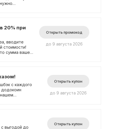
 нужно
ие действует в
 и в течение 10
 города
сти можно найти
 в 20% при
Открыть промокод
за, вводите
до 9 августа 2026
й стоимости!
то сумма вашего
жителей города
казом!
Открыть купон
шбэк с каждого
й додокоин
до 9 августа 2026
 нашем
тие в акции не
и об акции на
Открыть купон
 с выгодой до