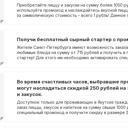
Приобретайте пиццу и закуски на сумму более 1050 р
используйте промокод и наслаждайтесь вкусной пиц
за символическую стоимость – всего 1 рубль! Данно
доступно исключительно для жителей Санкт-Петербур
Кудрово.
Получи бесплатный сырный стартер с пр
Жители Санкт-Петербурга имеют возможность заказа
любимые блюда на сумму от 715 рублей и получить в
стартер! Для этого им необходимо активировать спе
промокод.
Во время счастливых часов, выбравшие пр
могут насладиться скидкой 250 рублей на
и закусок.
Доступное только для проживающих в Якутске гражд
заказ пиццы, закусок и напитков на сумму свыше 1000
специальный промокод и получите скидку в размере 2
предложение действует с 10 утра до 4 часов дня каж