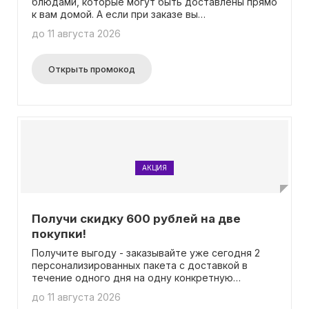
блюдами, которые могут быть доставлены прямо
к вам домой. А если при заказе вы
воспользуетесь специальным промокодом, то
до 11 августа 2026
вам будет предложен дополнительный бонус -
восхитительный сладкий пирог в качестве
подарка!
Открыть промокод
АКЦИЯ
Получи скидку 600 рублей на две
покупки!
Получите выгоду - заказывайте уже сегодня 2
персонализированных пакета с доставкой в
течение одного дня на одну конкретную
адресацию, и вам гарантирована отличная
до 11 августа 2026
скидка в размере 600 рублей! Вся интересующая