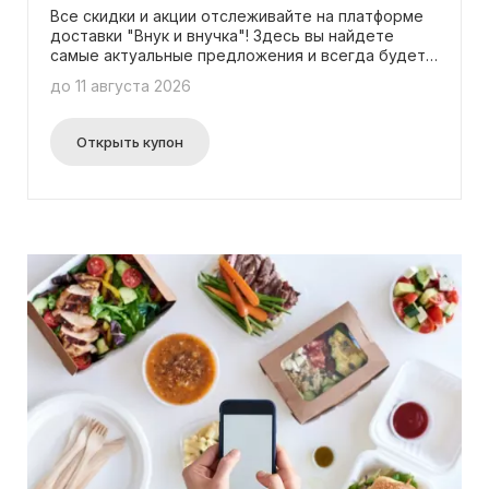
возможность выразить свое мнение и получить
Все скидки и акции отслеживайте на платформе
дополнительные бонусные баллы! Запишите
доставки "Внук и внучка"! Здесь вы найдете
видео-отзыв о вашем совершенном заказе прямо
самые актуальные предложения и всегда будете
сейчас!
в курсе всех обновлений! Никаких промокодов не
до 11 августа 2026
нужно - просто выбирайте то, что вам нравится и
наслаждайтесь удобной доставкой!
Открыть купон