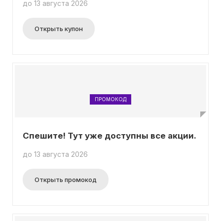
до 13 августа 2026
Royal Samples или картонный пакет Royal Samples.
Если вы приобретаете любой уходовый продукт
Royal Samples Cosmetics или косметический
Открыть купон
набор, вам предоставляется возможность
получить пакет Royal Samples с поздравительной
открыткой совершенно бесплатно.
ПРОМОКОД
Спешите! Тут уже доступны все акции.
до 13 августа 2026
Открыть промокод