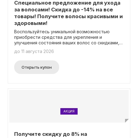
Специальное предложение для ухода
за волосами! Скидка до -14% на все
товары! Получите волосы красивыми и
здоровыми!
Воспользуйтесь уникальной возможностью
приобрести средства для укрепления и
улучшения состояния ваших волос со скидками,
достигающими 14%! Это предложение
до 11 августа 2026
распространяется на определенные позиции из
нашего ассортимента. Вы можете оформить
заказ без необходимости ввода специального
Открыть купон
промокода.
АКЦИЯ
Получите скидку до 8% на