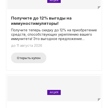
АКЦИЯ
Получите до 12% выгоды на
иммуностимуляторы!
Получите теперь скидку до 12% на приобретение
средств, способствующих укреплению вашего
иммунитета! Это выгодное предложение
распространяется на определенные товары,
до 11 августа 2026
выбранные специально для вас. И самое лучшее
– не нужно вводить промокод!
Открыть купон
АКЦИЯ