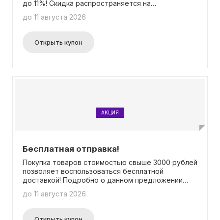
до 11%! Скидка распространяется на
определенный ассортимент товаров. Не нужно
до 11 августа 2026
вводить промокод.
Открыть купон
АКЦИЯ
Бесплатная отправка!
Покупка товаров стоимостью свыше 3000 рублей
позволяет воспользоваться бесплатной
доставкой! Подробно о данном предложении
можно узнать на специальной странице акции.
до 11 августа 2026
Важно отметить, что для его использования не
требуется ввод промокода.
Открыть купон