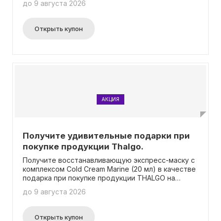
до 9 августа 2026
Perfector объемом 5 мл в оттенке 01 и мини-
флакон мицеллярной воды объемом 10 мл. Не
упустите возможность порадовать себя
Открыть купон
качественной косметикой и приятным бонусом!
АКЦИЯ
Получите удивительные подарки при
покупке продукции Thalgo.
Получите восстанавливающую экспресс-маску с
комплексом Cold Cream Marine (20 мл) в качестве
подарка при покупке продукции THALGO на
сумму от 5900 рублей.
до 9 августа 2026
Открыть купон