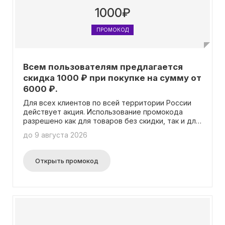
MBR, Proraso, Sisley, TOM FORD, Viseart,
1000₽
SESDERMA, BORNTOSTANDOUT, GUERLAIN, Clarins
и Givenchy.
ПРОМОКОД
Всем пользователям предлагается
скидка 1000 ₽ при покупке на сумму от
6000 ₽.
Для всех клиентов по всей территории России
действует акция. Использование промокода
разрешено как для товаров без скидки, так и для
товаров со скидкой, но только от изначальной
до 9 августа 2026
цены. Промокод может быть использован
совместно с картой лояльности, но не может
быть применен совместно с другими акциями.
Открыть промокод
Промокод не действует на бренды,
участвующие в акции "Brand Days" и не
распространяется на следующие исключения:
Acca Kappa, CHANEL, DIOR, COOLA,
Dolce&Gabbana, JO MALONE LONDON, KEUNE,
KILIAN PARIS, LA COLLINE, LA PRAIRIE, MAC, MARC-
ANTOINE BARROIS, Marvis, MBR, Proraso, Sisley,