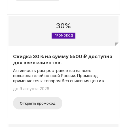
таким исключениям, как Acca Kappa, CHANEL,
DIOR, COOLA, Dolce&Gabbana, JO MALONE
LONDON, KEUNE, KILIAN PARIS, LA COLLINE, LA
PRAIRIE, MAC, MARC-ANTOINE BARROIS, Marvis,
MBR, Proraso, Sisley, TOM FORD, Viseart,
30%
SESDERMA, BORNTOSTANDOUT, GUERLAIN, Clarins,
Givenchy.
ПРОМОКОД
Скидка 30% на сумму 5500 ₽ доступна
для всех клиентов.
Активность распространяется на всех
пользователей во всей России. Промокод
применяется к товарам без снижения цен и к
товарам со скидкой, но только от начальной
до 9 августа 2026
стоимости. Он может быть использован вместе с
картой лояльности, но не сочетается с другими
акциями. Не применяется к брендам,
Открыть промокод
участвующим в акции "Brand Days", а также к
брендам-исключениям, таким как Acca Kappa,
CHANEL, DIOR, COOLA, Dolce&Gabbana, JO MALONE
LONDON, KEUNE, KILIAN PARIS, LA COLLINE, LA
PRAIRIE, MAC, MARC-ANTOINE BARROIS, Marvis,