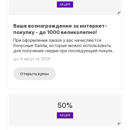
TOM FORD, Viseart, SESDERMA,
АКЦИЯ
BORNTOSTANDOUT, GUERLAIN, Clarins, Givenchy.
Ваше вознаграждение за интернет-
покупку - до 1000 великолепно!
При оформлении заказа у вас начисляются
бонусные баллы, которые можно использовать
для получения скидки при последующей покупке
в течение 30 дней. Количество бонусов зависит
до 9 августа 2026
от общей суммы заказа: при покупке на сумму от
6000 рублей вы получаете 500 баллов, а от
10000 рублей — уже 1000 баллов.
Открыть купон
50%
АКЦИЯ