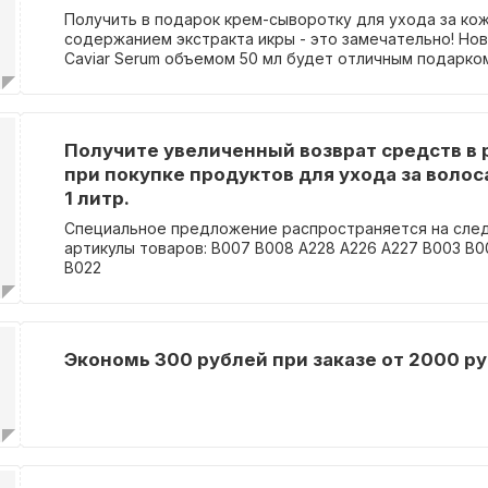
Получить в подарок крем-сыворотку для ухода за кож
содержанием экстракта икры - это замечательно! Новы
Caviar Serum объемом 50 мл будет отличным подарко
кожи.
Получите увеличенный возврат средств в
при покупке продуктов для ухода за воло
1 литр.
Специальное предложение распространяется на сл
артикулы товаров: В007 В008 А228 А226 А227 В003 В0
В022
Экономь 300 рублей при заказе от 2000 ру