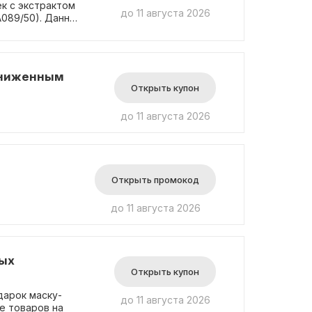
к с экстрактом
до 11 августа 2026
 А089/50). Данный
вокруг глаз,
и соблюдении
ь автоматически
1 ₽. К участию в
сниженным
ернет-магазина,
Открыть купон
формления и
тите внимание,
до 11 августа 2026
аказ не
Открыть промокод
до 11 августа 2026
бых
Открыть купон
дарок маску-
до 11 августа 2026
ке товаров на