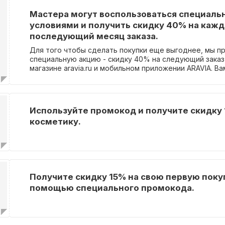
Мастера могут воспользоваться специал
условиями и получить скидку 40% на каж
последующий месяц заказа.
Для того чтобы сделать покупки еще выгоднее, мы п
специальную акцию - скидку 40% на следующий заказ
магазине aravia.ru и мобильном приложении ARAVIA. Ва
нужно оплатить свой текущий заказ, независимо от ег
получить промокод по электронной почте. Этот про
будет использовать для получения скидки на новый з
календарном месяце! Акция доступна только для зарегистрированных
Используйте промокод и получите скидку 
пользователей, которые загрузили документ, подтв
косметику.
специалиста в индустрии красоты. Для получения пр
достаточно оплатить заказ онлайн или при получении
будет отправлен вам по указанной при регистрации э
почте. Обратите внимание, что промокоды отправляют
Использовать промокод можно в следующем месяце 
получения, и он будет действовать на все товары, к
Получите скидку 15% на свою первую поку
"Аксессуары" и "SALE". Скидка 40% будет рассчитыва
начальной розничной цены товаров.
помощью специального промокода.