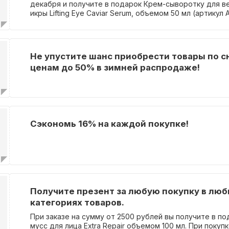
декабря и получите в подарок Крем-сыворотку для ве
икры Lifting Eye Caviar Serum, объемом 50 мл (артикул
крем эффективно укрепляет и увлажняет нежную кожу 
помогая уменьшить морщины.Подробности акции: Пр
указанных условий акция предоставляет возможност
добавить подарок в корзину за символическую цену в 
Не упустите шанс приобрести товары по 
акции приглашаются все косметические продукты инт
ценам до 50% в зимней распродаже!
за исключением товара с артикулом А089/50. После о
оплаты заказа внесение изменений невозможно. Обра
что подарок будет удален из корзины в случае, если з
удовлетворяет условиям предложения.
Сэкономь 16% на каждой покупке!
Получите презент за любую покупку в лю
категориях товаров.
При заказе на сумму от 2500 рублей вы получите в по
мусс для лица Extra Repair объемом 100 мл. При покуп