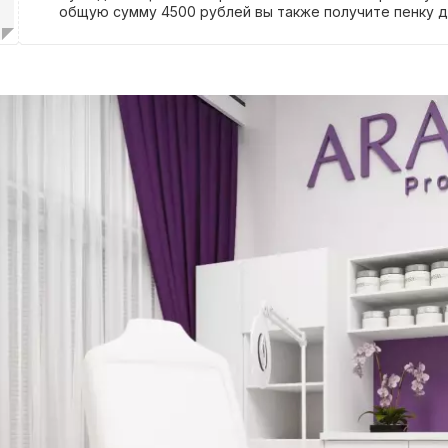
общую сумму 4500 рублей вы также получите пенку 
Foam Cleanser объемом 160 мл в подарок. И при сово
покупок на сумму 7000 рублей вы получите в подаро
для лица Comforting Balm объемом 50 мл.