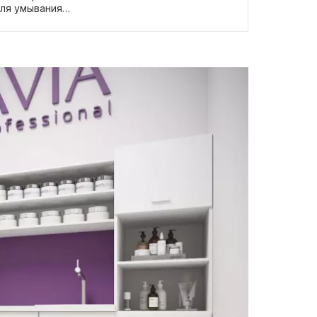
для умывания
купной сумме
к пептидный крем