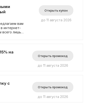
ьными
Открыть купон
дый
до 11 августа 2026
редлагаем вам
 в интернет-
м всего лишь
о суммы, и
мокод можно
аказ в каждом
15% на
ерждающий их
Открыть промокод
омокода вам
, и промокод
до 11 августа 2026
лектронной
ся раз в месяц.
после его
роме разделов
пку с
ться от
Открыть промокод
до 11 августа 2026