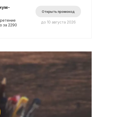
ски продлена, и
иум-
рты.
Открыть промокод
бретение
до 10 августа 2026
о за 2290