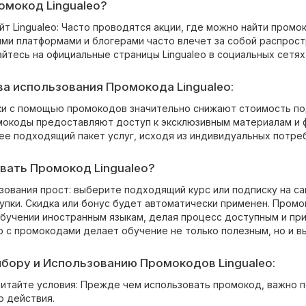
омокод Lingualeo?
йт Lingualeo: Часто проводятся акции, где можно найти пром
ми платформами и блогерами часто влечет за собой распрос
айтесь на официальные страницы Lingualeo в социальных сетя
а использования Промокода Lingualeo:
ки с помощью промокодов значительно снижают стоимость по
окоды предоставляют доступ к эксклюзивным материалам и ф
ее подходящий пакет услуг, исходя из индивидуальных потре
вать Промокод Lingualeo?
ования прост: выберите подходящий курс или подписку на са
пки. Скидка или бонус будет автоматически применен. Промок
обучении иностранным языкам, делая процесс доступным и при
eo с промокодами делает обучение не только полезным, но и в
бору и Использованию Промокодов Lingualeo:
читайте условия: Прежде чем использовать промокод, важно п
о действия.