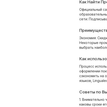
Как Найти Пр
Официальный са
образовательны
сети: Подписыв
Преимуществ
Экономия: Скид
Некоторые пром
выбрать наибол
Как использо
Процесс использ
оформлении поку
сэкономить на 
языков, Lingual
Советы по Вы
1. Внимательно 
каковы сроки ег