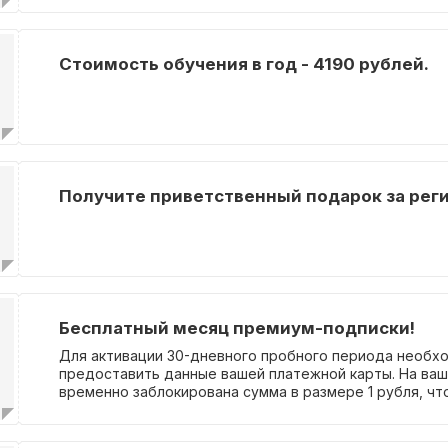
Стоимость обучения в год - 4190 рублей.
Получите приветственный подарок за рег
Бесплатный месяц премиум-подписки!
Для активации 30-дневного пробного периода необх
предоставить данные вашей платежной карты. На ваш
временно заблокирована сумма в размере 1 рубля, чт
стандартной процедурой для верификации вашей личн
поможет нам убедиться, что вы реальный пользовате
сервиса. Пожалуйста, помните, что если вы не отмен