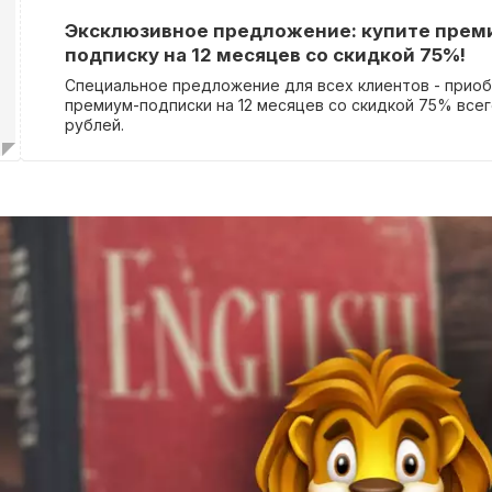
завершения пробного периода, она будет автоматиче
Эксклюзивное предложение: купите прем
оплата за следующий месяц будет списана с вашей ка
подписку на 12 месяцев со скидкой 75%!
Специальное предложение для всех клиентов - прио
премиум-подписки на 12 месяцев со скидкой 75% всег
рублей.