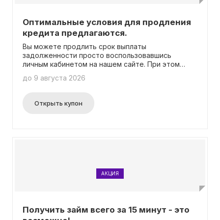
Оптимальные условия для продления
кредита предлагаются.
Вы можете продлить срок выплаты
задолженности просто воспользовавшись
личным кабинетом на нашем сайте. При этом
стоит учесть, что предоставление этой услуги
до 9 августа 2026
будет взиматься дополнительная плата, в
соответствии со всеми правилами,
действующими в нашей компании.
Открыть купон
АКЦИЯ
Получить займ всего за 15 минут - это