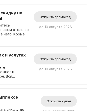
 скидку на
Открыть промокод
!
уйтесь
до 10 августа 2026
 нашем отеле со
ле него. Кроме
уги нашего
чительно в день
той акции вы
х и услугах
Открыть промокод
ете
до 10 августа 2026
ре. Вся
тствующей
омплексе
Открыть купон
ить скидку до