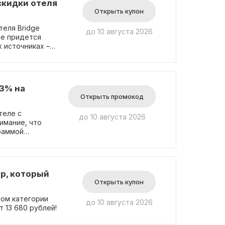
скидки отеля
Открыть купон
теля Bridge
до 10 августа 2026
не придется
 источниках –
нформацию о
тить время на
ное
Мы регулярно
 3% на
овлениями и не
Открыть промокод
нии в Bridge
теле с
до 10 августа 2026
имание, что
раммой
существующими
ер, который
Открыть купон
ом категории
до 10 августа 2026
т 13 680 рублей!