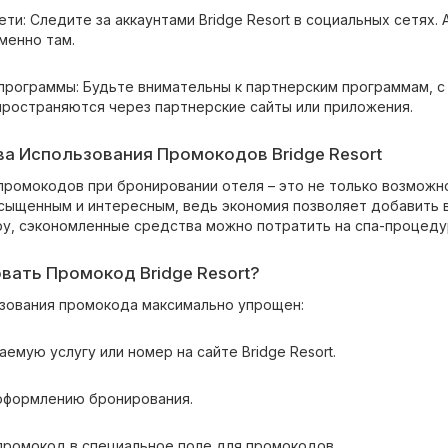
ети: Следите за аккаунтами Bridge Resort в социальных сетях
менно там.
 программы: Будьте внимательны к партнерским программам, с
ространяются через партнерские сайты или приложения.
а Использования Промокодов Bridge Resort
промокодов при бронировании отеля – это не только возможн
сыщенным и интересным, ведь экономия позволяет добавить в
еру, сэкономленные средства можно потратить на спа-процеду
вать Промокод Bridge Resort?
зования промокода максимально упрощен:
аемую услугу или номер на сайте Bridge Resort.
 оформлению бронирования.
 промокод в специальное поле для промокодов.