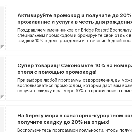
Активируйте промокод и получите до 20%
проживание и услуги в честь дня рождения
Поздравляем именинников от Bridge Resort! Воспольз
специальным промокодом и бронируйте свой отдых в
скидкой 10% в день рождения и в течение 5 дней пос
того, вы также можете получить скидку в 20% на усл
Wellness Club BR и наши кондитерские изделия исклю
вашего рождения. Более подробную информацию об э
можете найти на нашей официальной странице.
Супер товарищ! Сэкономьте 10% на номера
отеля с помощью промокода!
При выборе любой программы оздоровления, вы мож
воспользоваться промокодом, который даст вам возможность
получить скидку в размере 10% на проживание в номе
подробная информация об акции доступна на соотве
странице.
На берегу моря в санаторно-курортном к
получите скидку до 20% на отдых!
Воспользуйтесь программой лояльности, чтобы получ