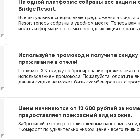
На одной платформе собраны все акции и 
Bridge Resort.
Все актуальные специальные предложения и скидки о
Resort теперь собраны в удобном месте! Теперь вам 
искать информацию о самых выгодных акциях в разных
просто заходите к нам и получайте самую свежую и
наших предложениях. Вам больше не нужно будет тра
ввод промокода – просто выбирайте наиболее выгод
предложение и бронируйте проживание со скидкой! 
Используйте промокод и получите скидку
обновляем наш список акций, поэтому следите за обн
проживание в отеле!
упускайте возможность сэкономить на вашем пребыва
Resort!
Получите 3% скидку на бронирование проживания в о
использованием промокода! Пожалуйста, обратите вн
данная скидка не может быть скомбинирована с прог
лояльности, другими акционными предложениями и 
скидками.
Цены начинаются от 13 680 рублей за ном
предоставляет прекрасный вид из окна.
Забронируйте номер с великолепным панорамным вид
"Комфорт" по удивительно низкой цене - всего лишь о