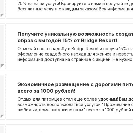
20% на наши услуги! Бронируйте с нами и получайте 
бесплатные услуги с каждым заказом! Вся информаци
доступна на странице акции. Нет необходимости вво
Получите уникальную возможность созда
образ с выгодой 15% от Bridge Resort!
Отмечай свою свадьбу в Bridge Resort и получи 15% ск
оформление свадебного наряда для жениха и невесты
информация доступна на странице с акцией. Не нужно
промокод.
Экономичное размещение с дорогими пи
всего за 1000 рублей!
Отдых для питомцев стал еще более удобным! Вам д
возможность воспользоваться услугой "Проживание 
любимым домашним животным" всего за 1000 рублей в
подробности об акции на специальной странице.