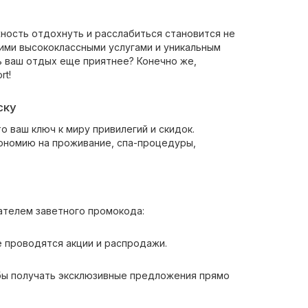
ность отдохнуть и расслабиться становится не
оими высококлассными услугами и уникальным
ь ваш отдых еще приятнее? Конечно же,
rt!
ску
то ваш ключ к миру привилегий и скидок.
кономию на проживание, спа-процедуры,
ателем заветного промокода:
де проводятся акции и распродажи.
обы получать эксклюзивные предложения прямо