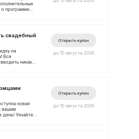
до 10 августа 2026
дополнительные
я о программе
дить промокод.
ть свадебный
Открыть купон
идку на
до 10 августа 2026
! Вся
 вводить никакой
томцами
Открыть купон
оступна новая
до 10 августа 2026
с вашим
 день! Узнайте