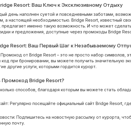
idge Resort: Ваш Ключ к Эксклюзивному Отдыху
ждый день наполнен суетой и повседневными заботами, возмож
м, а настоящей необходимостью. Bridge Resort, известный св
 предлагает именно такую возможность. И что может сделат
идки и предложения, доступные через промокоды Bridge Reso
dge Resort: Ваш Первый Шаг к Незабываемому Отпу
 Промокод от Bridge Resort – это не просто набор символов, э
й код при бронировании, вы можете получить значительную э
гие другие услуги, которыми гордится курорт.
 Промокод Bridge Resort?
колько способов, благодаря которым вы можете стать облад
сайт: Регулярно посещайте официальный сайт Bridge Resort, г
 новости: Подпишитесь на новостную рассылку от курорта, чт
нную почту.