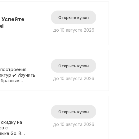
Открыть купон
 Успейте
м!
до 10 августа 2026
Открыть купон
 построения
ктур ✔️ Изучить
до 10 августа 2026
образным
afka, Spark,
ть реальный
пециалистов,
. Этот курс
е обучение, а не
Открыть купон
 для получения
ы. Посетите
 скидку на
до 10 августа 2026
урсе.
ов с
ыке Go. В
ang,