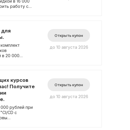
идкой в 16 000
оить работу с
ер и
ичный выбор для
а,
зможность
 для
Открыть купон
ы.
 комплект
до 10 августа 2026
ков
 в 20 000
ь работу с
 мониторить
отчиков"
ache Kafka, что
щих курсов
начительным
Открыть купон
час! Получите
ции
до 10 августа 2026
е.
 000 рублей при
"CI/CD с
новы
олит ускорить
CI/CD с Jenkins"