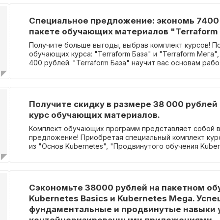
проведет вас через все этапы настройки плагина и и
Jenkins в качестве кода. Не упустите возможность ул
Специальное предложение: экономь 7400 
навыки разработки программного обеспечения и сэко
пакете обучающих материалов "Terraform 
покупке в комплекте!
Получите больше выгоды, выбрав комплект курсов! П
обучающих курса: "Terraform База" и "Terraform Мега"
400 рублей. "Terraform База" научит вас основам рабо
поддержке кода, практические занятия проводятся в 
"Terraform Мега" предназначен для тех, кто уже знако
поможет углубить знания об инструменте, также с пр
заданиями в Yandex Cloud.
Получите скидку в размере 38 000 рублей
курс обучающих материалов.
Комплект обучающих программ представляет собой 
предложение! Приобретая специальный комплект кур
из "Основ Kubernetes", "Продвинутого обучения Kuber
"Мониторинга и логирования в Kubernetes", вы эконом
000р! "Основы Kubernetes" представляют собой базовый курс по
платформе K8s, в рамках которого вы познакомитесь 
компонентами, абстракциями системы, научитесь нас
Сэкономьте 38000 рублей на пакетном об
кластер и использовать его в работе. "Продвинутое обучение
Kubernetes Basics и Kubernetes Mega. Усп
Kubernetes" погружает в теорию и практику настройк
production-ready кластера, раскрывая все тонкости и
фундаментальные и продвинутые навыки 
данного процесса. "Мониторинг и логирование в Kubernetes" позволит