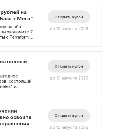
спользования
учшить свои
рублей на
номить при
Открыть купон
База + Мега".
окупая оба
до 10 августа 2026
, вы экономите 7
ты с Terraform и
Yandex Cloud.
м с Terraform и
актическими
 на полный
Открыть купон
выгодное
до 10 августа 2026
сов, состоящий
netes" и
ите целых 38
с основными
траивать
учении
Открыть купон
ешно освоите
и и конфигурации
 особенности
управления
до 10 августа 2026