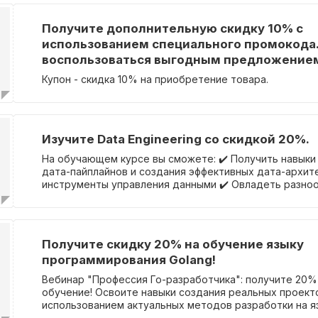
Получите дополнительную скидку 10% с
использованием специального промокода.
воспользоваться выгодным предложение
Купон - скидка 10% на приобретение товара.
Изучите Data Engineering со скидкой 20%.
На обучающем курсе вы сможете: ✔️ Получить навыки
дата-пайплайнов и создания эффективных дата-архите
инструменты управления данными ✔️ Овладеть разно
инструментарием: Python, AirFlow, Bash, NiFi, Hadoop, K
Neo4j, PostgreSQL, MongoDB, ClickHouse ✔️ Реализова
проект на своих данных под руководством опытных с
что станет прекрасным дополнением к вашему резюме
Получите скидку 20% на обучение языку
предназначен для тех, кто предпочитает практическо
программирования Golang!
теоретическое. Воспользуйтесь промокодом VIDEO20
скидки при оплате после заполнения контактной форм
Вебинар "Профессия Го-разработчика": получите 20%
сайт, чтобы применить промокод и узнать больше о к
обучение! Освоите навыки создания реальных проект
использованием актуальных методов разработки на яз
рамках курса вы научитесь эффективно применять Gol