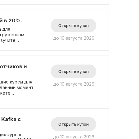
нкости языка и
обучение с
% времени курса
й в 20%.
н-банк,
Открыть купон
ый проект.
a для
учить скидку!
погруженном
до 10 августа 2026
оспользоваться
изучите
кретных бизнес-
в Oracle,
онлайн-продажи
oS при
отчиков и
 уроки.
Открыть купон
. Введите его
тной информации.
щие курсы для
до 10 августа 2026
 данный момент
ожете
омокод! Этот
енер, Data
инструменты для
Gitlab CI/CD,
Kafka с
аться промокодом
Открыть купон
 при оплате,
льше
их курсов:
до 10 августа 2026
сейчас!