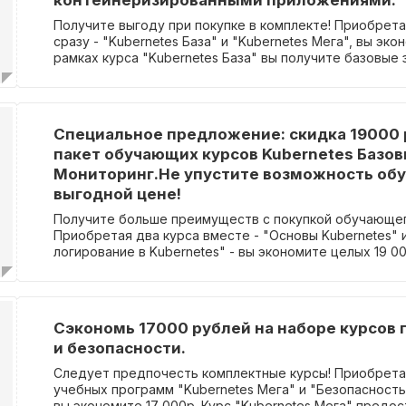
контейнеризированными приложениями.
вам научиться собирать метрики, настраивать систе
Получите выгоду при покупке в комплекте! Приобрета
для быстрого выявления проблем в кластере. Не упустите
сразу - "Kubernetes База" и "Kubernetes Мега", вы эко
возможность получить полный комплект обучений по 
рамках курса "Kubernetes База" вы получите базовые 
скидкой, которая составляет целых 38 000р!
Kubernetes: ознакомитесь с его компонентами, абстра
научитесь настраивать кластер и работать с ним. В с
курс "Kubernetes Мега" предоставляет глубокие теор
практические знания о настройке и конфигурации prod
Специальное предложение: скидка 19000 
кластера.
пакет обучающих курсов Kubernetes Базов
Мониторинг.Не упустите возможность обу
выгодной цене!
Получите больше преимуществ с покупкой обучающег
Приобретая два курса вместе - "Основы Kubernetes" 
логирование в Kubernetes" - вы экономите целых 19 00
рамках курса "Основы Kubernetes" вы узнаете основн
принципы работы с платформой, научитесь настраиват
взаимодействовать с ним. Курс "Мониторинг и логиро
Kubernetes" поможет вам освоить сбор метрик, настр
Сэкономь 17000 рублей на наборе курсов 
оповещений для быстрого обнаружения проблем в кл
и безопасности.
отличная возможность получить знания и навыки по в
Следует предпочесть комплектные курсы! Приобретая
учебных программ "Kubernetes Мега" и "Безопасность 
вы экономите 17 000р. Курс "Kubernetes Мега" предо