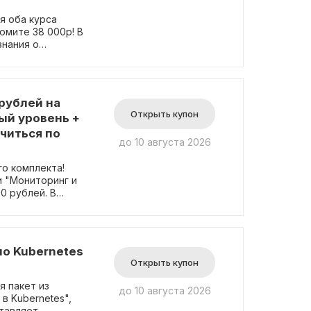
му оповещений
я оба курса
номите 38 000р! В
Kubernetes со
знания о
кциями,
вою очередь,
етические и
uction-ready
рублей на
Открыть купон
ый уровень +
читься по
до 10 августа 2026
о комплекта!
и "Мониторинг и
0 рублей. В
ые компоненты и
ь кластер и
вание в
ойку
по Kubernetes
астере. Это
Открыть купон
ыгодной цене!
 пакет из
до 10 августа 2026
в Kubernetes",
ставляет