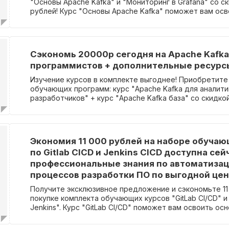
"Основы Apache Kafka" и "Мониторинг в Grafana" со ск
рублей! Курс "Основы Apache Kafka" поможет вам осв
этой технологией, настроить отказоустойчивый класт
отслеживать метрики. "Мониторинг в Grafana" — отл
тех, кто хочет обеспечить стабильную работу сервис
контролировать и поддерживать его. Не упустите во
Сэкономь 20000р сегодня на Apache Kafka
приобрести оба курса вместе и сэкономить!
программистов + дополнительные ресурс
Изучение курсов в комплекте выгоднее! Приобретите
обучающих программ: курс "Apache Kafka для аналити
разработчиков" + курс "Apache Kafka база" со скидкой
рублей. Курс "Apache Kafka База" поможет вам освоит
Apache Kafka, настроить отказоустойчивый кластер и
метрики. А курс "Apache Kafka для аналитиков разраб
позволит вам уверенно владеть навыками работы с Ap
Экономия 11 000 рублей на наборе обучаю
станет must-have для инженеров инфраструктуры и з
по Gitlab CICD и Jenkins CICD доступна сей
преимуществом для разработчиков к 2025 году.
профессиональные знания по автоматиза
процессов разработки ПО по выгодной цен
Получите эксклюзивное предложение и сэкономьте 11
покупке комплекта обучающих курсов "GitLab CI/CD" и 
Jenkins". Курс "GitLab CI/CD" поможет вам освоить ос
непрерывной интеграции и поставки (CI/CD), что позв
процесс разработки с минимальными рисками. А курс "