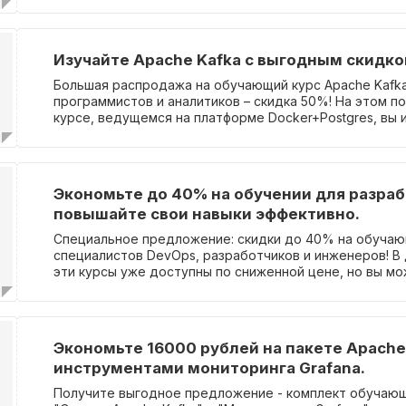
отработаете на реалистичных кейсах, углубитесь в то
научитесь строить приложения на Golang. Завершите 
рабочим проектом для вашего портфолио. Больше 80
Изучайте Apache Kafka c выгодным скидко
- это практика. Результатом будет полноценный онлай
мессенджер, файловое хранилище или ваш собственн
Большая распродажа на обучающий курс Apache Kafk
Используйте промокод VIDEO20 при оплате, чтобы пол
программистов и аналитиков – скидка 50%! На этом 
Посетите наш сайт, чтобы узнать больше о курсе и в
курсе, ведущемся на платформе Docker+Postgres, вы 
предложением.
архитектуру и освоите приемы работы с Kafka на кон
кейсах, таких как Финтех, репликация таблиц из MySQL 
разработка сайта оператора связи с возможностью 
услуг, интернет и телевидение, а также защита от DD
Экономьте до 40% на обучении для разраб
обработке API. Получите практические навыки и ясные
повышайте свои навыки эффективно.
Используйте промокод VIDEO20 для скидки при оплате
на этапе оформления заказа после заполнения контак
Специальное предложение: скидки до 40% на обучаю
специалистов DevOps, разработчиков и инженеров! В
эти курсы уже доступны по сниженной цене, но вы м
приобрести их еще дешевле, используя секретный пр
код применим к нескольким курсам, включая Data-Инж
Science, Apache Kafka, Golang-разработчик, DevOps 
разработчиков, Основы информационной безопасности, 
Экономьте 16000 рублей на пакете Apache 
Мониторинг в Grafana и Terraform. Чтобы воспользов
инструментами мониторинга Grafana.
на дополнительную скидку до -20%, введите VIDEO20
после заполнения формы контактов. Чтобы узнать бо
Получите выгодное предложение - комплект обучающ
подробностей о курсах, переходите в каталог прямо 