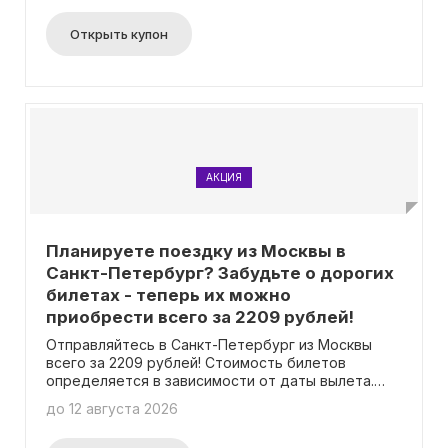
на ваш счет будут автоматически зачисляться
бонусные баллы. При бронировании авиабилетов
Открыть купон
вы получите до 1% от их стоимости, а при
бронировании отелей - 1% от суммы заказа.
Важно отметить, что для участия в бонусной
программе не требуется ввод промокода.
Подробности о программе доступны на странице
акции.
АКЦИЯ
Планируете поездку из Москвы в
Санкт-Петербург? Забудьте о дорогих
билетах - теперь их можно
приобрести всего за 2209 рублей!
Отправляйтесь в Санкт-Петербург из Москвы
всего за 2209 рублей! Стоимость билетов
определяется в зависимости от даты вылета.
Вам не требуется вводить промокод.
до 12 августа 2026