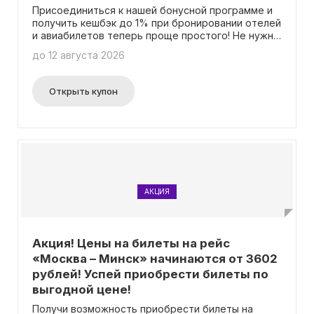
Присоединиться к нашей бонусной программе и
получить кешбэк до 1% при бронировании отелей
и авиабилетов теперь проще простого! Не нужно
вводить промокоды или что-то особенное -
до 12 августа 2026
просто регистрируйтесь и наслаждайтесь
преимуществами. Это отличный способ
экономить на своих поездках без лишних хлопот.
Открыть купон
Присоединяйтесь сейчас!
АКЦИЯ
Акция! Цены на билеты на рейс
«Москва – Минск» начинаются от 3602
рублей! Успей приобрести билеты по
выгодной цене!
Получи возможность приобрести билеты на