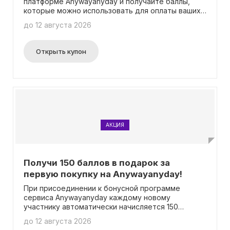
платформе Anywayanyday и получайте баллы,
которые можно использовать для оплаты ваших
заказов, чтобы сэкономить деньги! Подробности
до 12 августа 2026
о данном предложении представлены на
официальной странице акции. Вам не нужно
вводить промокод, чтобы стать участником
Открыть купон
программы.
АКЦИЯ
Получи 150 баллов в подарок за
первую покупку на Anywayanyday!
При присоединении к бонусной программе
сервиса Anywayanyday каждому новому
участнику автоматически начисляется 150
подарочных баллов после совершения первой
до 12 августа 2026
покупки. Далее, после каждого заказа на сайте,