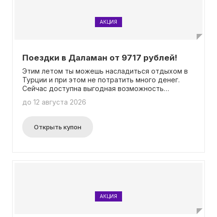
АКЦИЯ
Поездки в Даламан от 9717 рублей!
Этим летом ты можешь насладиться отдыхом в
Турции и при этом не потратить много денег.
Сейчас доступна выгодная возможность
забронировать билеты из г. Москвы в г. Даламан
до 12 августа 2026
по цене от 9717 рублей. Окончательная
стоимость зависит от выбранной даты. Тебе
необходимо знать, что для получения скидки не
Открыть купон
требуется ввод промокода. Будь готов получить
незабываемые впечатления от поездки и
насладиться летним отдыхом по лучшей цене.
АКЦИЯ