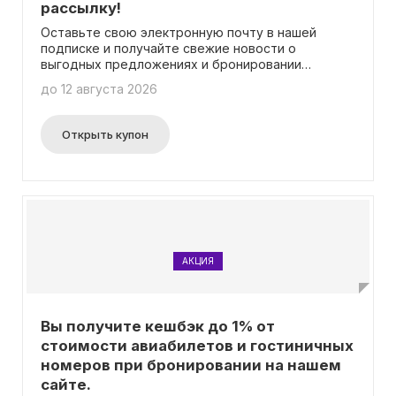
рассылку!
Оставьте свою электронную почту в нашей
подписке и получайте свежие новости о
выгодных предложениях и бронировании
путешествий! Мы хотим, чтобы вы всегда были в
до 12 августа 2026
курсе самой важной информации. Больше
подробностей вы найдете на странице акции.
Открыть купон
АКЦИЯ
Вы получите кешбэк до 1% от
стоимости авиабилетов и гостиничных
номеров при бронировании на нашем
сайте.