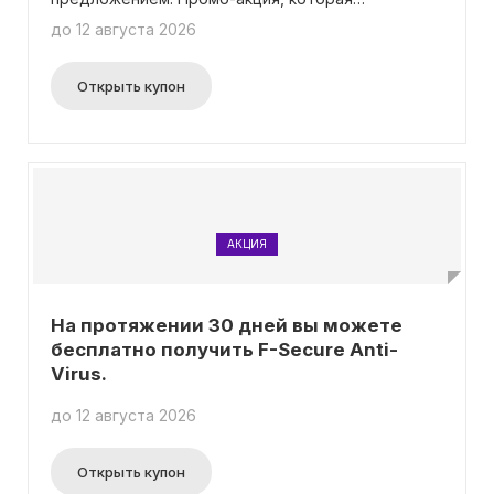
распространяется на процесс регистрации на
до 12 августа 2026
нашем веб-сайте, теперь доступна для всех
желающих. Воспользуйтесь шансом
присоединиться к нашему сообществу, получить
Открыть купон
привилегии и особые бонусы, действующие
только по нашей специальной акции. Это время,
чтобы взять первый шаг и овладеть всеми
преимуществами, которые мы можем
предложить. Будьте впереди всех,
зарегистрируйтесь сегодня и откройте двери к
новым возможностям!
АКЦИЯ
На протяжении 30 дней вы можете
бесплатно получить F-Secure Anti-
Virus.
до 12 августа 2026
Открыть купон