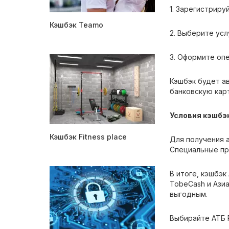
1. Зарегистриру
Кэшбэк Teamo
2. Выберите усл
3. Оформите оп
Кэшбэк будет ав
банковскую карт
Условия кэшбэ
Кэшбэк Fitness place
Для получения 
Специальные пр
В итоге, кэшбэк
TobeCash и Ази
выгодным.
Выбирайте АТБ Р