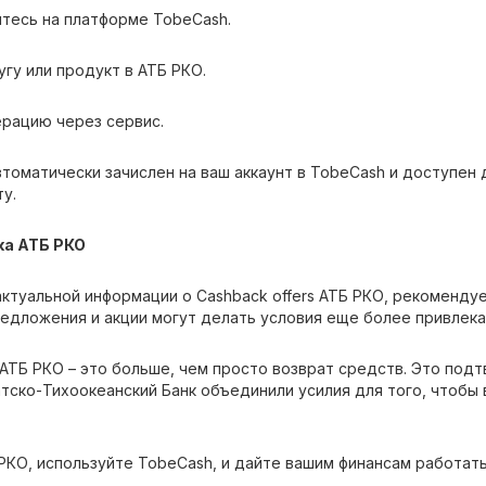
йтесь на платформе TobeCash.
угу или продукт в АТБ РКО.
ерацию через сервис.
томатически зачислен на ваш аккаунт в TobeCash и доступен
у.
ка АТБ РКО
актуальной информации о Cashback offers АТБ РКО, рекоменду
едложения и акции могут делать условия еще более привлек
 АТБ РКО – это больше, чем просто возврат средств. Это под
атско-Тихоокеанский Банк объединили усилия для того, чтобы
КО, используйте TobeCash, и дайте вашим финансам работать 