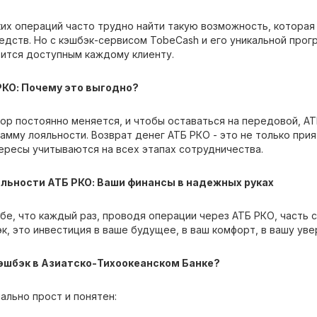
ких операций часто трудно найти такую возможность, которая
едств. Но с кэшбэк-сервисом TobeCash и его уникальной прог
вится доступным каждому клиенту.
РКО: Почему это выгодно?
тор постоянно меняется, и чтобы оставаться на передовой, А
мму лояльности. Возврат денег АТБ РКО - это не только прият
ересы учитываются на всех этапах сотрудничества.
льности АТБ РКО: Ваши финансы в надежных руках
бе, что каждый раз, проводя операции через АТБ РКО, часть 
к, это инвестиция в ваше будущее, в ваш комфорт, в вашу ув
кэшбэк в Азиатско-Тихоокеанском Банке?
ально прост и понятен: