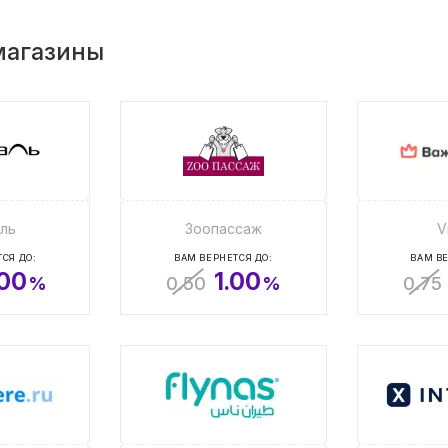
магазины
ль
Зоопассаж
V
СЯ ДО:
ВАМ ВЕРНЕТСЯ ДО:
ВАМ ВЕ
.00
1.00
%
0.50
%
0.75