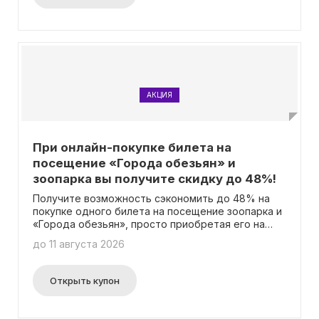
предъявите соответствующие документы,
подтверждающие ваш статус, и наслаждайтесь
визитом в зоопарк по выгодной цене!
АКЦИЯ
При онлайн-покупке билета на
посещение «Города обезьян» и
зоопарка вы получите скидку до 48%!
Получите возможность сэкономить до 48% на
покупке одного билета на посещение зоопарка и
«Города обезьян», просто приобретая его на
официальном сайте. Вам не потребуется вводить
до 11 августа 2026
промокод, просто совершите покупку и
сэкономьте значительную сумму!
Открыть купон