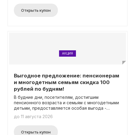
бесплатного доступа.
Открыть купон
АКЦИЯ
Выгодное предложение: пенсионерам
и многодетным семьям скидка 100
рублей по будням!
В будние дни, посетителям, достигшим
пенсионного возраста и семьям с многодетными
детьми, предоставляется особая выгода -
скидка в размере 100 рублей на билеты в
до 11 августа 2026
зоопарк! Чтобы воспользоваться данной скидкой,
вам не нужно вводить промокод или выполнять
какие-либо дополнительные действия. Просто
Открыть купон