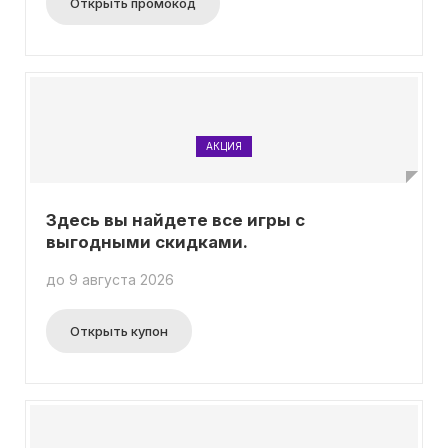
Открыть промокод
АКЦИЯ
Здесь вы найдете все игры с
выгодными скидками.
до 9 августа 2026
Открыть купон