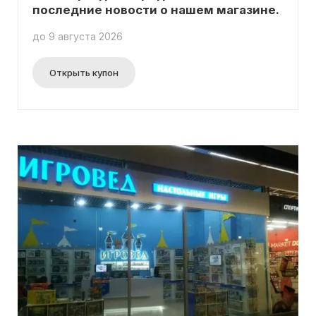
последние новости о нашем магазине.
до 9 августа 2026
Открыть купон