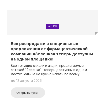
то, что вам нравится!
АКЦИЯ
Все распродажи и специальные
предложения от фармацевтической
компании «Зеленка» теперь доступны
на одной площадке!
Все текущие скидки и акции, предлагаемые
аптекой "Зеленка", теперь доступны в одном
месте! Больше не нужно искать по всему
интернету — у нас вы найдете самые свежие и
до 12 августа 2026
актуальные предложения. Вам не придется
вводить промокоды, чтобы воспользоваться
скидками. Следите за нашими обновлениями и
Открыть купон
всегда будьте в курсе наших выгодных
предложений!