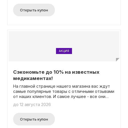
Открыть купон
АКЦИЯ
Сэкономьте до 10% на известных
медикаментах!
На главной странице нашего магазина вас ждут
самые популярные товары с отличными отзывами
от наших клиентов. И самое лучшее - все они
доступны со скидками до 10%! Никаких хлопот с
до 12 августа 2026
вводом промокода и других условий – скидка
уже учтена в цене на главной странице. Так что
не упустите возможность приобрести
Открыть купон
качественные товары по приятным ценам.
Заходите на нашу главную страницу и выбирайте