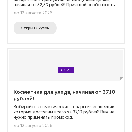
начиная от 32,33 рублей! Приятной особенностью
является то, что для покупки не требуется
до 12 августа 2026
вводить промокод. Приобретайте качественные
товары для поддержания здорового образа
жизни и наслаждайтесь их полезными
Открыть купон
свойствами.
АКЦИЯ
Косметика для ухода, начиная от 37,10
рублей!
Выбирайте косметические товары из коллекции,
которые доступны всего за 37,10 рублей! Вам не
нужно применять промокод.
до 12 августа 2026