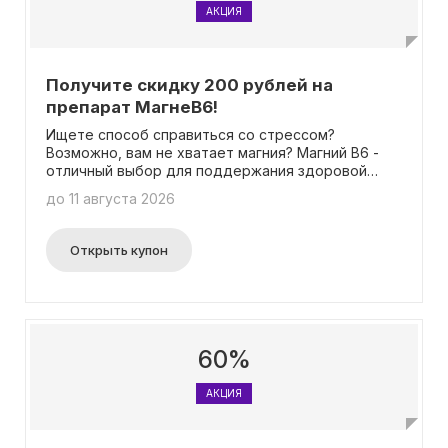
АКЦИЯ
Получите скидку 200 рублей на
препарат МагнеB6!
Ищете способ справиться со стрессом?
Возможно, вам не хватает магния? Магний В6 -
отличный выбор для поддержания здоровой
работы нашей нервной системы в условиях
до 11 августа 2026
повышенного стресса. Получите скидку в 200
рублей при покупке Магния В6 Форте и
наслаждайтесь покоем и спокойствием в вашей
Открыть купон
жизни.
60%
АКЦИЯ