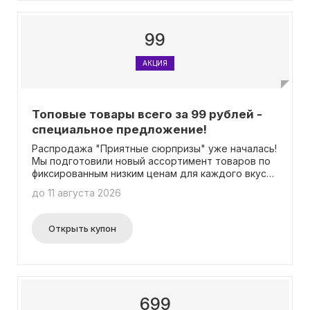
99
АКЦИЯ
Топовые товары всего за 99 рублей -
специальное предложение!
Распродажа "Приятные сюрпризы" уже началась!
Мы подготовили новый ассортимент товаров по
фиксированным низким ценам для каждого вкуса.
Торопитесь сделать выбор - мы гарантируем
до 11 августа 2026
приятные удивления! Условия акции: -
Минимальная сумма заказа составляет 400
рублей. - В день можно заказать не более 10
Открыть купон
упаковок любого товара. - Количество товаров,
участвующих в акции, ограничено. Если цена на
товар выше, значит, по акции было совершено
большое количество покупок. - Акция не
распространяется на заказы с опцией "забрать
сейчас" и "забрать через час" в аптеке. - Скидка
699