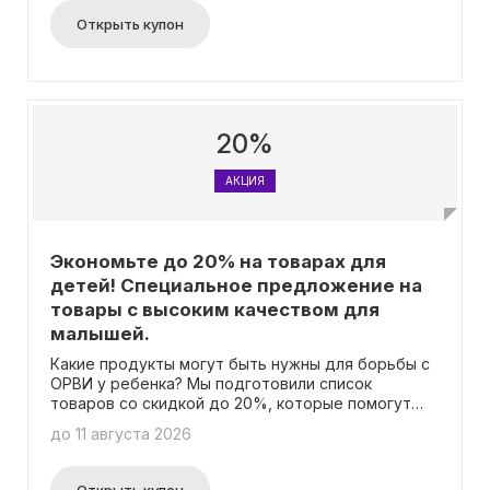
Открыть купон
20%
АКЦИЯ
Экономьте до 20% на товарах для
детей! Специальное предложение на
товары с высоким качеством для
малышей.
Какие продукты могут быть нужны для борьбы с
ОРВИ у ребенка? Мы подготовили список
товаров со скидкой до 20%, которые помогут
вашему малышу. У вас есть вопросы или
до 11 августа 2026
сомнения перед покупкой? Обратитесь к
педиатру через онлайн-чат. И не забудьте
воспользоваться бесплатной 30-минутной