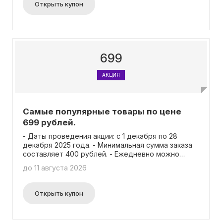
акционные товары уже распроданы. - Акция не
Открыть купон
распространяется на заказы с возможностью
получения "забрать сейчас" и "забрать через
час" в аптеке. - Акция не распространяется на
заказы из следующих регионов: города
Петропавловск-Камчатский, Магадан и их
области, Южно-Сахалинск и его область, а также
699
Приморский край.
АКЦИЯ
Самые популярные товары по цене
699 рублей.
- Даты проведения акции: с 1 декабря по 28
декабря 2025 года. - Минимальная сумма заказа
составляет 400 рублей. - Ежедневно можно
заказать не более 10 упаковок любого товара. -
до 11 августа 2026
Ограничено количество товаров, участвующих в
акции. Если видите, что цена на товар выше, это
означает, что акционный товар уже распродан. -
Открыть купон
Акция не распространяется на заказы с
возможностью получения "забрать сейчас" и
"забрать через час" в аптеке. - Акция не