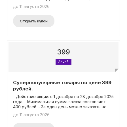
не более 10 пачек любого товара. - Количество
до 11 августа 2026
товаров, участвующих в акции, ограничено. Если
цена выше, значит акционные позиции уже
распроданы. - Акция не распространяется на
Открыть купон
заказы с самовывозом "забрать сейчас" или
"забрать через час" из аптеки. - Действие акции
исключено в следующих регионах:
Петропавловск-Камчатский, Магаданская
область, Южно-Сахалинск и область, а также в
Приморском крае.
399
АКЦИЯ
Суперпопулярные товары по цене 399
рублей.
- Действие акции: с 1 декабря по 28 декабря 2025
года. - Минимальная сумма заказа составляет
400 рублей. - За один день можно заказать не
более 10 упаковок любого товара. - Ограничено
до 11 августа 2026
количество товаров, участвующих в акции. Если
цена на товар выше обычной, это означает, что