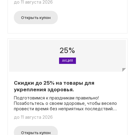
до 11 августа 2026
акционных товаров на протяжении всего
периода распродажи.
Открыть купон
25%
АКЦИЯ
Скидки до 25% на товары для
укрепления здоровья.
Подготовимся к праздникам правильно!
Позаботьтесь о своем здоровье, чтобы весело
провести время без неприятных последствий.
Пройдите регистрацию и получите консультацию
до 11 августа 2026
у врача-терапевта перед приобретением
продукции. Специалист поделится информацией
о средствах, которые помогут поддержать ваш
Открыть купон