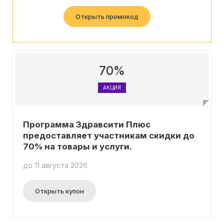
его несколько раз! Условия просты: акция
действует с 18 по 31 августа и доступна только
Открыть промокод
новым клиентам. Поторопись, сделай заказ прямо
сейчас и насладись экономией вместе с
"Здравсити"!
70%
АКЦИЯ
Программа Здравсити Плюс
предоставляет участникам скидки до
70% на товары и услуги.
до 11 августа 2026
Открыть купон