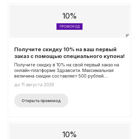
действует в следующих регионах: город
Петропавловск-Камчатский, город Магадан и
область, город Южно-Сахалинск и область,
10%
Приморский край.
ПРОМОКОД
Получите скидку 10% на ваш первый
заказ с помощью специального купона!
Получите скидку в 10% на свой первый заказ на
онлайн-платформе Здравсити. Максимальная
величина скидки составляет 500 рублей.
Обратите внимание, что данное предложение не
до 11 августа 2026
распространяется на мобильное приложение и
заказы бронирования.
Открыть промокод
10%