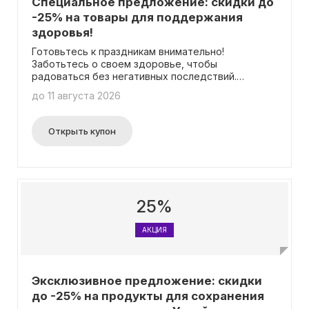
Специальное предложение: скидки до
-25% на товары для поддержания
здоровья!
Готовьтесь к праздникам внимательно!
Заботьтесь о своем здоровье, чтобы
радоваться без негативных последствий.
Зарегистрируйтесь и проконсультируйтесь с
до 11 августа 2026
врачом-терапевтом до совершения покупок.
Специалист расскажет о препаратах для
поддержания организма, учитывая возможные
Открыть купон
противопоказания.
25%
АКЦИЯ
Эксклюзивное предложение: скидки
до -25% на продукты для сохранения