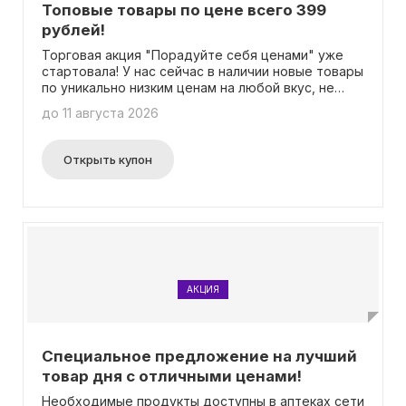
Топовые товары по цене всего 399
рублей!
Торговая акция "Порадуйте себя ценами" уже
стартовала! У нас сейчас в наличии новые товары
по уникально низким ценам на любой вкус, не
упустите свой шанс. Уверяем вас, мы способны
до 11 августа 2026
удивить вас приятными ценами! Условия акции: -
Минимальная сумма заказа – 400 рублей. - Вы
можете приобрести не более 10 упаковок
Открыть купон
любого товара в день. - Количество товаров,
участвующих в предложении, ограничено. Если
видите, что цена на товар повышена, значит, он
был распродан по акции. - Акция не
распространяется на заказы с самовывозом
"забрать сейчас" и "забрать через час" в аптеке.
- Акция не действует в следующих регионах:
город Петропавловск-Камчатский, город
АКЦИЯ
Магадан и область, город Южно-Сахалинск и
область, Приморский край.
Специальное предложение на лучший
товар дня с отличными ценами!
Необходимые продукты доступны в аптеках сети