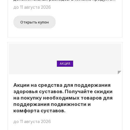
компании "Здравсити" можно найти витамины и
до 11 августа 2026
добавки для домашних животных, специальные
капли для глаз и ушей, а также эффективные
противопаразитарные препараты, и многое
Открыть купон
другое. Не забывайте, что условие бесплатной
доставки действует при условии, что в вашем
заказе будут только товары из раздела
"Ветаптека".
АКЦИЯ
Акции на средства для поддержания
здоровья суставов. Получайте скидки
на покупку необходимых товаров для
поддержания подвижности и
комфорта суставов.
до 11 августа 2026