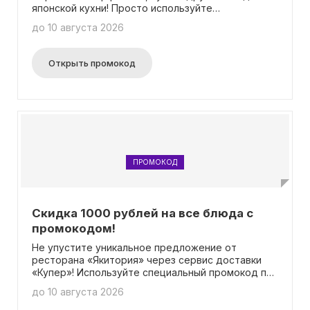
японской кухни! Просто используйте
специальный промокод при оформлении заказа на
до 10 августа 2026
сумму свыше 1490 рублей и получите приятную
скидку в 15%! Акция действует только при заказе
с доставкой.
Открыть промокод
ПРОМОКОД
Скидка 1000 рублей на все блюда с
промокодом!
Не упустите уникальное предложение от
ресторана «Якитория» через сервис доставки
«Купер»! Используйте специальный промокод при
оформлении заказа на сумму более 3000 рублей
до 10 августа 2026
и получите прекрасную скидку в 1000 рублей!
Обратите внимание, это предложение доступно