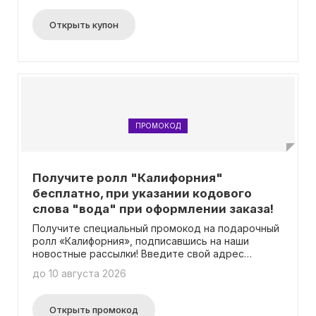
Открыть купон
ПРОМОКОД
Получите ролл "Калифорния"
бесплатно, при указании кодового
слова "вода" при оформлении заказа!
Получите специальный промокод на подарочный
ролл «Калифорния», подписавшись на наши
новостные рассылки! Введите свой адрес
электронной почты и мы вышлем вам уникальный
до 10 августа 2026
код сразу на почту. Этот промокод действует
при заказе от 1400 рублей и распространяется
только на доставку в городе Москва и
Открыть промокод