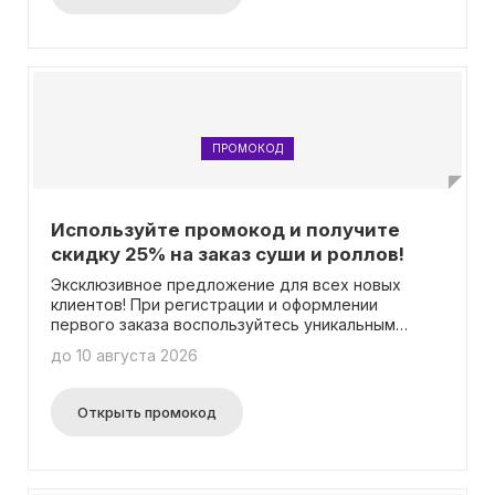
Московской области. Важно отметить, что
данный промокод не может быть использован
совместно с другими акциями и специальными
предложениями. Так что не упустите
возможность порадовать себя вкусным
подарочным роллом и сделать заказ с
промокодом уже сегодня!
ПРОМОКОД
Используйте промокод и получите
скидку 25% на заказ суши и роллов!
Эксклюзивное предложение для всех новых
клиентов! При регистрации и оформлении
первого заказа воспользуйтесь уникальным
промокодом и получите невероятную скидку в
до 10 августа 2026
размере 25%! Это отличная возможность
сэкономить и насладиться качественными
продуктами и услугами. Кроме того, держите
Открыть промокод
руку на пульсе, ведь в нашем "Личном кабинете"
всегда можно найти новые промокоды, которые
дадут вам еще больше выгоды. Не упустите
возможность использовать промокоды в течение