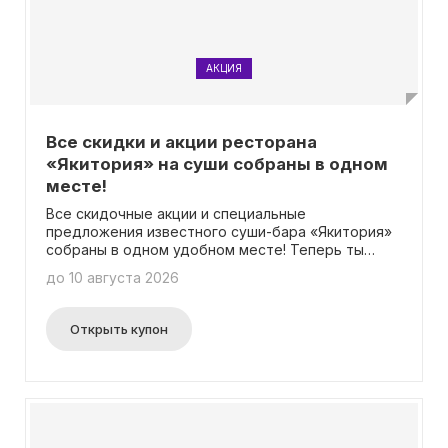
10 дней и наслаждайтесь постоянными выгодами
при совершении заказов.
АКЦИЯ
Все скидки и акции ресторана
«Якитория» на суши собраны в одном
месте!
Все скидочные акции и специальные
предложения известного суши-бара «Якитория»
собраны в одном удобном месте! Теперь ты
можешь легко выбрать самые свежие и
до 10 августа 2026
привлекательные предложения и всегда быть в
курсе обновлений! Забудь о необходимости
вводить промокод - просто выбирай
Открыть купон
понравившееся предложение и наслаждайся
вкусными блюдами по выгодным ценам!