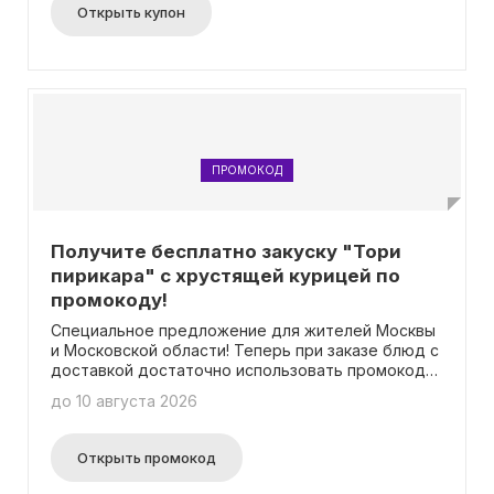
Открыть купон
ПРОМОКОД
Получите бесплатно закуску "Тори
пирикара" с хрустящей курицей по
промокоду!
Специальное предложение для жителей Москвы
и Московской области! Теперь при заказе блюд с
доставкой достаточно использовать промокод
при сумме чека от 1990 рублей, и в подарок вы
до 10 августа 2026
получите аппетитную закуску "Тори пирикара"!
Это сочная жареная курочка, заправленная
сладко-острым соусом и поданная с свежими
Открыть промокод
овощами – настоящее вкусовое удовольствие!