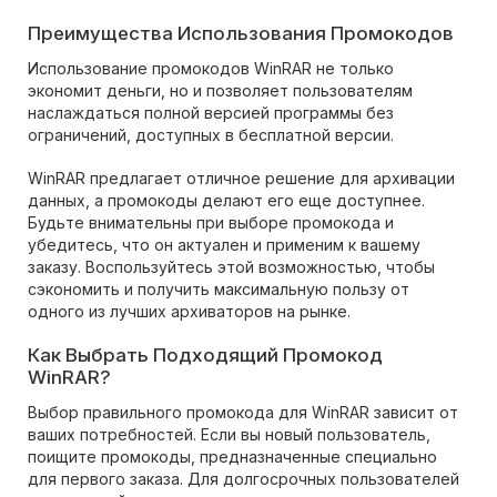
Преимущества Использования Промокодов
Использование промокодов WinRAR не только
экономит деньги, но и позволяет пользователям
наслаждаться полной версией программы без
ограничений, доступных в бесплатной версии.
WinRAR предлагает отличное решение для архивации
данных, а промокоды делают его еще доступнее.
Будьте внимательны при выборе промокода и
убедитесь, что он актуален и применим к вашему
заказу. Воспользуйтесь этой возможностью, чтобы
сэкономить и получить максимальную пользу от
одного из лучших архиваторов на рынке.
Как Выбрать Подходящий Промокод
WinRAR?
Выбор правильного промокода для WinRAR зависит от
ваших потребностей. Если вы новый пользователь,
поищите промокоды, предназначенные специально
для первого заказа. Для долгосрочных пользователей