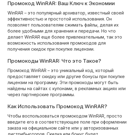
Промокод WinRAR: Ваш Ключ к Экономии
WinRAR – это популярный архиватор, известный своей
эффективностью и простотой использования. Он
позволяет пользователям сжимать файлы, делая их
более удобными для хранения и передачи. Но что
делает WinRAR еще более привлекательным, так это
возможность использования промокодов для
получения скидок при покупке лицензии.
Промокоды WinRAR: Что это Такое?
Промокод WinRAR – это уникальный код, который
предоставляет скидку или другие бонусы при покупке
лицензии на программу. Эти промокоды могут быть
найдены на сайтах с купонами, в рекламных акциях или
через партнерские программы.
Как Использовать Промокод WinRAR?
Чтобы воспользоваться промокодом WinRAR, просто
введите его в соответствующее поле при оформлении
заказа на официальном сайте или у авторизованных
дистрибьюторов. Скидка или бонус будет