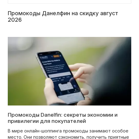
Промокоды Данелфин на скидку август
2026
Промокоды Danelfin: секреты экономии и
привилегии для покупателей
В мире онлайн-шоппинга промокоды занимают особое
место. Они позволяют сэкономить, получить приятные