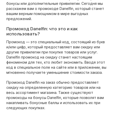
бонусы или дополнительные привилегии. Сегодня мы
расскажем вам о промокоде Danelfin, который станет
вашим верным помощником в мире выгодных
предложений.
Промокод Danelfin: что это и как
использовать?
Промокод — это специальный код, состоящий из букв
и/или цифр, который предоставляет вам скидку или
другие привилегии при покупке товаров или услуг.
Danelfin промокод на скидку станет настоящим
феноменом для тех, кто любит экономить. Вводя этот
код в специальное поле на сайте или в приложении, вы
мгновенно получаете уменьшение стоимости заказа.
Промокод Danelfin на заказ обычно предоставляет
скидку на определенную категорию товаров или на
весь ассортимент магазина. Также существуют
промокоды на бонусы Danelfin, которые позволят вам
накапливать бонусные баллы и использовать их при
следующих покупках.