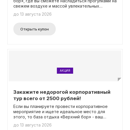
бор», где вы сможете насладиться прогулками на
свежем воздухе и массой увлекательных
развлечений за доступные 60 рублей! Вам не
до 13 августа 2026
потребуется вводить промокод, чтобы получить
это удивительное предложение.
Открыть купон
АКЦИЯ
Закажите недорогой корпоративный
тур всего от 2500 рублей!
Если вы планируете провести корпоративное
мероприятие и ищете идеальное место для
этого, то база отдыха «Верхний бор» - ваш
лучший выбор! Наша база отдыха предлагает
до 13 августа 2026
уникальные условия для проведения