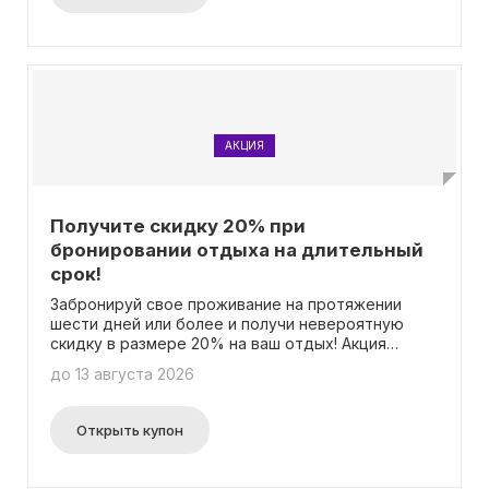
АКЦИЯ
Получите скидку 20% при
бронировании отдыха на длительный
срок!
Забронируй свое проживание на протяжении
шести дней или более и получи невероятную
скидку в размере 20% на ваш отдых! Акция
действует с подробностями, которые вы можете
до 13 августа 2026
узнать на специальной странице акции. Не нужно
никаких промокодов - просто выберите
желаемые даты и сэкономьте свои деньги на
Открыть купон
захватывающем и незабываемом
времяпрепровождении!