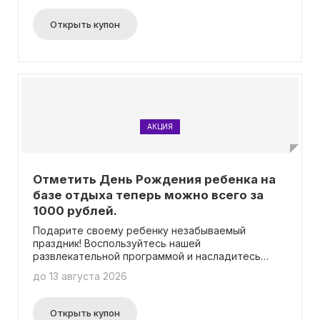
корпоративов всего с 2500 рублей за каждого
гостя. Такое предложение не требует ввода
Открыть купон
промокода и доступно для всех желающих. Не
упустите возможность забронировать у нас
место и провести незабываемое и уютное
мероприятие со своим коллективом.
АКЦИЯ
Отметить День Рождения ребенка на
базе отдыха теперь можно всего за
1000 рублей.
Подарите своему ребенку незабываемый
праздник! Воспользуйтесь нашей
развлекательной программой и насладитесь
праздничным обедом всего за 1000 рублей с
до 13 августа 2026
человека! Мы предлагаем широкий спектр услуг,
чтобы сделать этот день особенным. Узнайте
все подробности на странице акции.
Открыть купон