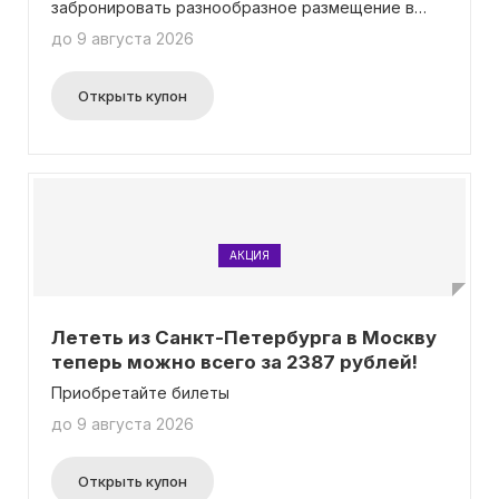
забронировать разнообразное размещение в
самом сердце столицы - городе Тбилиси, по
до 9 августа 2026
удивительно доступной цене от 2336 рублей!
Приятным бонусом является то, что промокод
для получения скидки не требуется.
Открыть купон
Поторопитесь, чтобы побывать здесь и
насладиться всеми прелестями этого
великолепного места!
АКЦИЯ
Лететь из Санкт-Петербурга в Москву
теперь можно всего за 2387 рублей!
Приобретайте билеты
до 9 августа 2026
Открыть купон