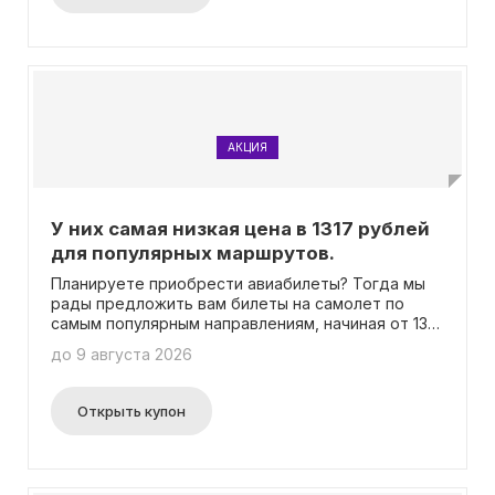
АКЦИЯ
У них самая низкая цена в 1317 рублей
для популярных маршрутов.
Планируете приобрести авиабилеты? Тогда мы
рады предложить вам билеты на самолет по
самым популярным направлениям, начиная от 1317
рублей! Цена окончательно формируется в
до 9 августа 2026
зависимости от выбранного вами направления и
даты вылета. Более того, у нас нет
необходимости вводить промокод для
Открыть купон
получения скидки.