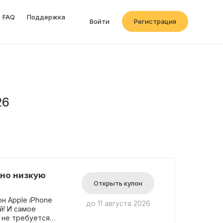
FAQ
Поддержка
Войти
Регистрация
26
тно низкую
Открыть купон
н Apple iPhone
до 11 августа 2026
й! И самое
 не требуется