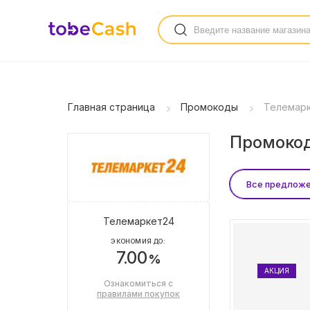
Главная страница
Промокоды
Телемар
Промокод
Все предлож
Телемаркет24
ЭКОНОМИЯ ДО:
7.00
%
АКЦИЯ
Ознакомиться с
правилами покупок