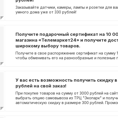
рублей!
Заказывайте датчики, камеры, лампы и розетки для в
умного дома уже от 330 рублей!
Получите подарочный сертификат на 10 00
магазина «Телемаркет24» и получите дост
широкому выбору товаров.
Получите в свое распоряжение сертификат на сумму 1
чтобы обменивать его на разнообразные и полезные 
У вас есть возможность получить скидку 
рублей на свой заказ!
При покупке товаров на сумму от 3000 рублей на сай
выбрать опцию самовывоза из ТРЦ "Экопарк" и получ
автоматическую скидку в размере 300 рублей. Промо
требуется для получения скидки, она будет примене
при оформлении покупки в корзине товаров. Это отли
возможность сэкономить и получить выбранные това