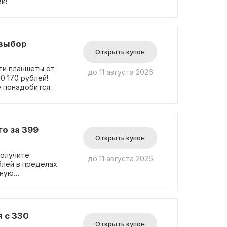
й!
 выбор
Открыть купон
ти планшеты от
до 11 августа 2026
0 170 рублей!
е понадобится
ямо сейчас и
о за 399
Открыть купон
получите
до 11 августа 2026
блей в пределах
бную
ую страницу на
ребуется.
 с 330
Открыть купон