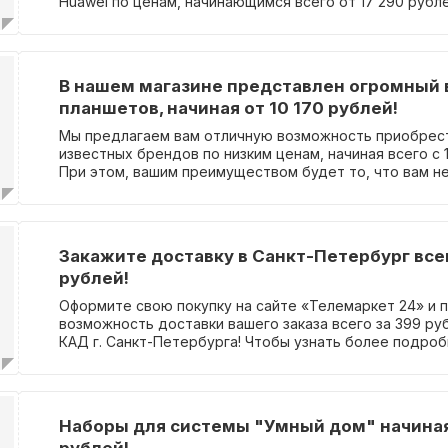
Huawei по ценам, начинающимся всего от 17 290 рубле
В нашем магазине представлен огромный
планшетов, начиная от 10 170 рублей!
Мы предлагаем вам отличную возможность приобрес
известных брендов по низким ценам, начиная всего с 1
При этом, вашим преимуществом будет то, что вам н
вводить промокод. Воспользуйтесь данной акцией пр
приобретите планшет с максимальной экономией.
Закажите доставку в Санкт-Петербург всег
рублей!
Оформите свою покупку на сайте «Телемаркет 24» и 
возможность доставки вашего заказа всего за 399 ру
КАД г. Санкт-Петербурга! Чтобы узнать более подро
информацию об этой акции, посетите соответствующ
сайте магазина. Промокод для получения скидки не т
Наборы для системы "Умный дом" начиная