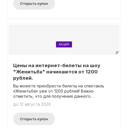
Открыть купон
АКЦИЯ
Цены на интернет-билеты на шоу
"Женитьба" начинаются от 1200
рублей.
Вы можете приобрести билеты на спектакль
«Женитьба» уже от 1200 рублей! Важно
отметить, что для получения данного
предложения не требуется вводить промокод.
до 12 августа 2026
Таким образом, вы сможете насладиться
уникальным театральным представлением по
привлекательной цене. Не упустите возможность
Открыть купон
посетить этот удивительный спектакль и
окунуться в мир театра!