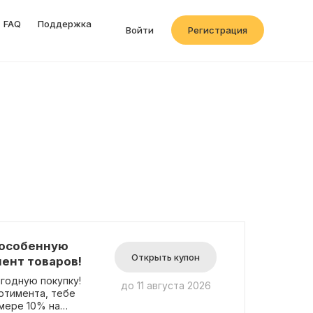
FAQ
Поддержка
Войти
Регистрация
 особенную
Открыть купон
мент товаров!
годную покупку!
до 11 августа 2026
ртимента, тебе
мере 10% на