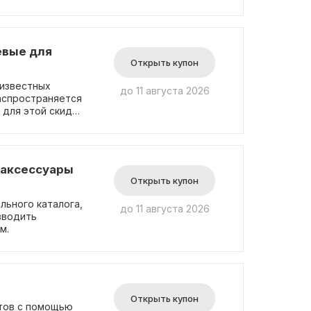
 действительно
оспользуйся этой
давно замечены
е товары без уже
евые для
ти на нашем
Открыть купон
чения скидки не
 известных
до 11 августа 2026
аспространяется
 для этой скидки
 аксессуары
Открыть купон
льного каталога,
до 11 августа 2026
вводить
м.
Открыть купон
атов с помощью