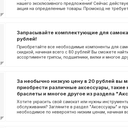
нашего эксклюзивного предложения! Сейчас действу
акция на определенные товары. Промокод не требует
выберите нужные вилки и наслаждайтесь выгодной ск
Запрасывайте комплектующие для самока
рублей!
Приобретайте все необходимые компоненты для сам
скидкой, начиная всего с 80 рублей! Вы сможете найт
ассортименте грипсы, подшипники, вилки и многое др
обеспечить оптимальное качество и производительн
самоката. Не упустите возможность приобрести все 
по выгодным ценам!
За необычно низкую цену в 20 рублей вы 
приобрести различные аксессуары, такие 
браслеты и многое другое из раздела "Ак
Хотите украсить свой самокат или нужны инструмент
обслуживания? Загляните в раздел "Аксессуары" и п
необходимое по невероятно низким ценам, начиная вс
рублей! Вам не придется использовать промокод для
предложения.