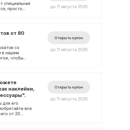
ет специальная
до 11 августа 2026
ся, просто
идкой.
тов от 80
Открыть купон
окатов со
до 11 августа 2026
и в нашем
угое, чтобы
ость вашего
нужные детали
можете
Открыть купон
как наклейки,
сессуары".
до 11 августа 2026
ы для его
риобретайте все
его от 20
 этого