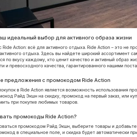
 Ваш идеальный выбор для активного образа жизни
 Ride Action: всё для активного отдыха. Ride Action – это не 
 активного отдыха. Здесь вы найдете широкий ассортимент са
я по вкусу каждому, кто ценит качество и активный образ жиз
ти и превосходного качества, гарантированного нашими пост
е предложения с промокодом Ride Action
окупок в Ride Action является возможность использования п
окод Райд Экшн на скидку, промокод на первый заказ, или купо
мить при покупке любимых товаров.
вать промокоды Ride Action?
оваться промокодом Райд Экшн, выберите товары и добавьте и
мокод в специальное поле, и скидка будет автоматически при