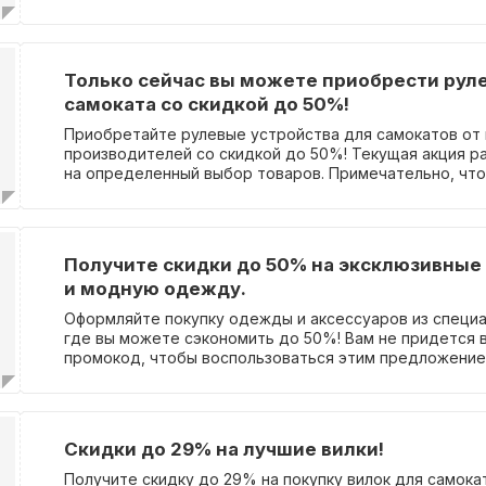
свой заказ. Важно помнить, что данное предложение
за 7 дней до или после даты твоего дня рождения. В
акцией, чтобы приобрести те товары, которые были 
тобой. Данное предложение распространяется на вс
Только сейчас вы можете приобрести рул
установленной скидки. Детали акции ты сможешь най
самоката со скидкой до 50%!
акционном разделе нашего сайта. Промокод для полу
требуется.
Приобретайте рулевые устройства для самокатов от
производителей со скидкой до 50%! Текущая акция р
на определенный выбор товаров. Примечательно, что
не требуется ввод промокода.
Получите скидки до 50% на эксклюзивные
и модную одежду.
Оформляйте покупку одежды и аксессуаров из специа
где вы можете сэкономить до 50%! Вам не придется 
промокод, чтобы воспользоваться этим предложение
Скидки до 29% на лучшие вилки!
Получите скидку до 29% на покупку вилок для самок