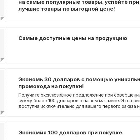
на самые популярные товары. успейте пр
лучшие товары по выгодной цене!
Самые доступные цены на продукцию
Экономь 30 долларов с помощью уникаль
промокода на покупки!
Получите эксклюзивное предложение при совершении
сумму более 100 долларов в нашем магазине. Это при
доступна исключительно для вашего первого заказа 
только в выбранном магазине. После активации, купон
действителен в течение 30 дней. Подробности купон
разделе "Мои купоны" в личном кабинете на сайте Ali
Экономия 100 долларов при покупке.