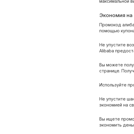
максимальной в
Экономия на 
Промокод алиба
помощью купона
Не упустите воз
Alibaba предос
Вы можете полу
странице. Полу
Используйте про
Не упустите ша
экономией на св
Вы ищете промок
экономить деньг