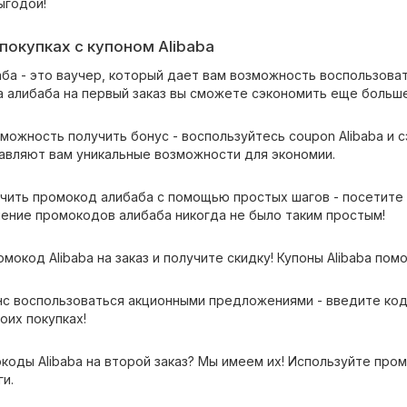
ыгодой!
покупках c купоном Alibaba
ба - это ваучер, который дает вам возможность воспользова
 алибаба на первый заказ вы сможете сэкономить еще больше
можность получить бонус - воспользуйтесь coupon Alibaba и с
тавляют вам уникальные возможности для экономии.
чить промокод алибаба с помощью простых шагов - посетите 
чение промокодов алибаба никогда не было таким простым!
мокод Alibaba на заказ и получите скидку! Купоны Alibaba пом
нс воспользоваться акционными предложениями - введите код
оих покупках!
оды Alibaba на второй заказ? Мы имеем их! Используйте пром
и.