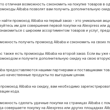
 это отличная возможность сэкономить на покупке товаров в 
омокоды Alibaba позволят вам получить дополнительную скидк
 найти промокод Alibaba на первый заказ - это уникальная ак
зуйтесь им для совершения первой покупки на Aliexpress или д
знакомиться с широким ассортиментом товаров и услуг, пред
можность получить промокод Alibaba и сэкономить на своих п
ас также есть промокоды Alibaba на второй заказ. Если вы уже 
омокодом и получите дополнительную скидку на свою вторую
aba предоставляются нашими партнерами и поставщиками тов
ько качественные продукты по выгодным ценам.
 промокод Alibaba на скидку, вам необходимо зарегистрирова
вации кода.
зможность сделать удачные покупки на страницах Alibaba с п
да совершаете покупку на Aliexpress или других площадках Al