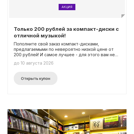
АКЦИЯ
Только 200 рублей за компакт-диски с
отличной музыкой!
Пополните свой заказ компакт-дисками,
предлагаемыми по невероятно низкой цене от
200 рублей! И самое лучшее - для этого вам не
потребуется вводить никаких промокодов.
до 10 августа 2026
Приобретайте любимую музыку по выгодной
цене и наслаждайтесь непревзойденным
качеством звука в формате компакт-диска. Это
Открыть купон
отличный способ расширить вашу аудио-
коллекцию и насладиться неограниченным
выбором музыкальных жанров и исполнителей.
Не упустите возможность разнообразить свой
музыкальный опыт с нашими великолепными
предложениями на компакт-дисках!