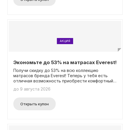
АКЦИЯ
Экономьте до 53% на матрасах Everest!
Получи скидку до 53% на всю коллекцию
матрасов бренда Everest! Теперь у тебя есть
отличная возможность приобрести комфортный
матрас с выгодой. Воспользуйся этим шансом,
до 9 августа 2026
чтобы стать обладателем качественного
матраса по выгодной цене! Ты можешь
сэкономить значительную сумму без
Открыть купон
необходимости ввода промокода. Не упусти
такое выгодное предложение!