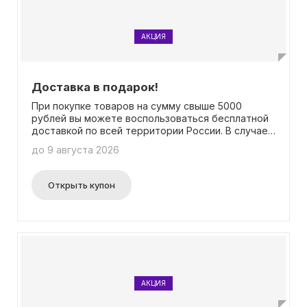
АКЦИЯ
Доставка в подарок!
При покупке товаров на сумму свыше 5000
рублей вы можете воспользоваться бесплатной
доставкой по всей территории России. В случае,
если сумма заказа меньше указанной, стоимость
до 9 августа 2026
доставки будет рассчитана в зависимости от
вашего региона проживания. Кроме того, сроки
доставки могут различаться в зависимости от
Открыть купон
состава вашего заказа. Дополнительную
информацию вы можете найти на странице акции.
Для получения бесплатной доставки не
требуется ввод промокода.
АКЦИЯ