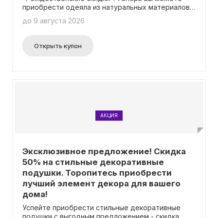
приобрести одеяла из натуральных материалов
со значительной выгодой. Одеяла из шелка, пуха
до 9 августа 2026
и бамбука доступны со скидкой 20%, а одеяла из
кашемира – со снижением цены на 10%. В акции
участвуют одеяла с шириной не менее 120 см и
Открыть купон
длиной не менее 170 см. Приятным бонусом
является то, что цены на сайте уже указаны с
учетом скидки, поэтому вам не нужно вводить
промокод. Не упустите возможность обновить
свое постельное белье по более выгодным
ценам во время этой рождественской акции!
АКЦИЯ
Эксклюзивное предложение! Скидка
50% на стильные декоративные
подушки. Торопитесь приобрести
лучший элемент декора для вашего
дома!
Успейте приобрести стильные декоративные
подушки с выгодным предложением - скидка