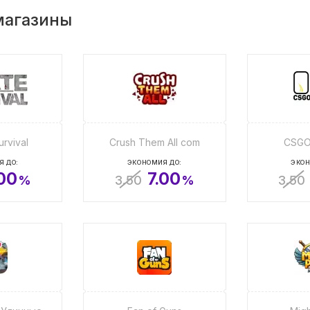
магазины
urvival
Crush Them All com
CSGO
Я ДО:
ЭКОНОМИЯ ДО:
ЭКОН
.00
7.00
%
3.50
%
3.50