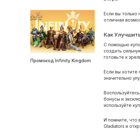
Если вы только 
отличная возмо
Как Улучшит
С помощью купо
создать сильну
готовьте к зре
Промокод Infinity Kingdom
Если вы хотите 
значительно улу
Воспользуйтесь
бонусы и экскл
используйте ку
И помните, что
Gladiators и от