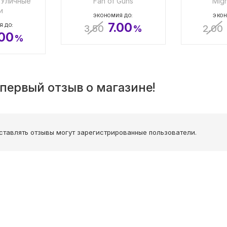
: Уличные
Fan of Guns
Migh
и
ЭКОНОМИЯ ДО:
ЭКОН
7.00
Я ДО:
3.50
%
2.00
.00
%
первый отзыв о магазине!
ставлять отзывы могут зарегистрированные пользователи.