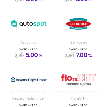
Автоспот
Бетховен
ЭКОНОМИЯ ДО:
ЭКОНОМИЯ ДО:
5.00
7.00
2.50
%
3.50
%
Reward Flight Finder
FloraОПТ
ЭКОНОМИЯ ДО:
ЭКОНОМИЯ ДО: