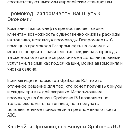
соответствуют высоким европейским стандартам.
Промокод Газпромнефть: Ваш Путь к
Экономии
Компания Газпромнефть предоставляет своим
клиентам возможность существенно снизить расходы
на топливо, используя промокоды Газпромнефть. С
помощью промокода Газпромнефть на скидку вы
можете получить значительные скидки на заправку, а
также воспользоваться различными дополнительными
услугами, такими как подкачка шин, мойка автомобиля и
чистка салона.
Если вы ищете промокод Gpnbonus RU, то это
отличное решение для тех, кто хочет получить бонусы
и скидки при каждой заправке. Использование
промокода на бонусы Gpnbonus RU позволяет не
только экономить на топливе, но и получать
дополнительные привилегии и предложения от сети
АЗС.
Как Найти Промокод на Бонусы Gpnbonus RU