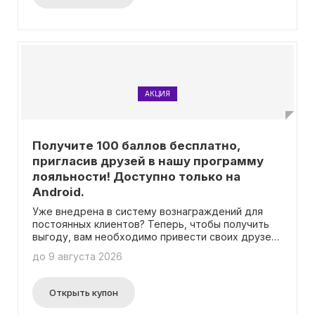
АКЦИЯ
Получите 100 баллов бесплатно,
пригласив друзей в нашу программу
лояльности! Доступно только на
Android.
Уже внедрена в систему вознаграждений для
постоянных клиентов? Теперь, чтобы получить
выгоду, вам необходимо привести своих друзей
в наше приложение. За каждого приглашенного
до 9 августа 2026
друга вы получите 100 баллов в подарок! Все
подробности доступны в приложении, а
использование промокода не требуется.
Открыть купон