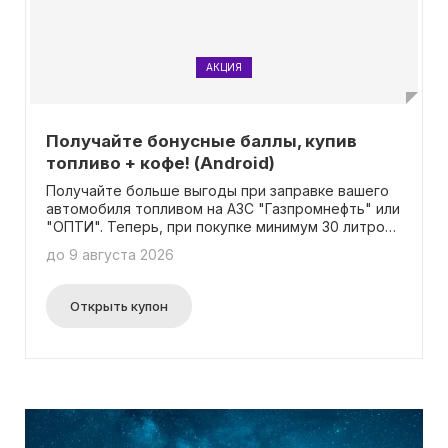
деньги и получить максимальную выгоду от
работы с «Газпромнефть».
АКЦИЯ
Получайте бонусные баллы, купив
топливо + кофе! (Android)
Получайте больше выгоды при заправке вашего
автомобиля топливом на АЗС "Газпромнефть" или
"ОПТИ". Теперь, при покупке минимум 30 литров
топлива и одновременной покупке кофе в одном
до 9 августа 2026
чеке, вы получаете дополнительно 1 акционный
бонус с каждого литра. Это отличная
возможность не только заправить автомобиль,
Открыть купон
но и насладиться свежим и ароматным кофе.
Уникальное предложение действует как на АЗС
"Газпромнефть", так и на АЗС "ОПТИ".
Подробности уточняйте в ближайших точках
заправки.