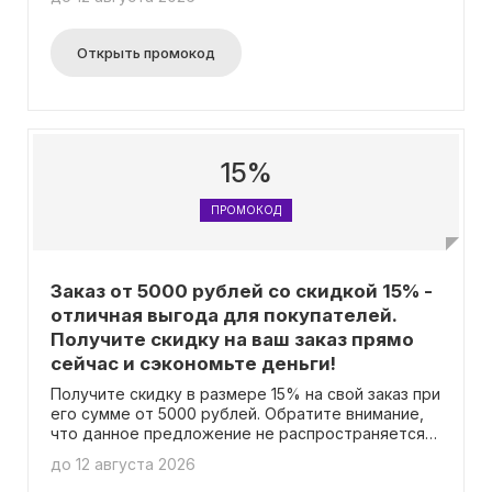
PEDIGREE, PERFECT FIT, SHEBA, WHISKAS, MAGNET
AND STEEL, CATSAN, БАРСИК, 3ООНИК, ГУРМЭ,
Pro Plan. Бонусные баллы за участие в акции не
Открыть промокод
начисляются. Сумма покупки засчитывается на
бонусную карту. Наше предложение не
совмещается с другими действующими акциями.
15%
ПРОМОКОД
Заказ от 5000 рублей со скидкой 15% -
отличная выгода для покупателей.
Получите скидку на ваш заказ прямо
сейчас и сэкономьте деньги!
Получите скидку в размере 15% на свой заказ при
его сумме от 5000 рублей. Обратите внимание,
что данное предложение не распространяется
на товары из ассортимента таких брендов, как
до 12 августа 2026
CESAR, FELIX, FRISKIES, CHAPPI, KITEKAT, NATURE'S