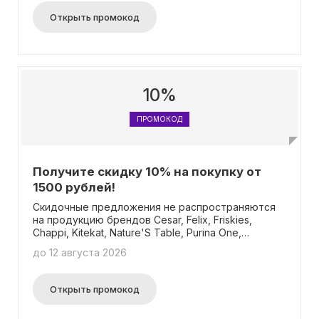
бонусной программе. Скидка не суммируется с
Открыть промокод
другими специальными предложениями.
10%
ПРОМОКОД
Получите скидку 10% на покупку от
1500 рублей!
Скидочные предложения не распространяются
на продукцию брендов Cesar, Felix, Friskies,
Chappi, Kitekat, Nature'S Table, Purina One,
Pedigree, Perfect Fit, Sheba, Whiskas, Magnet And
до 12 августа 2026
Steel, Catsan, Барсик, 3ооник, Гурмэ, Pro Plan.
Бонусы за приобретение товаров по
специальной акции не начисляются. Сумма
Открыть промокод
покупки засчитывается на вашу бонусную карту.
Скидка не суммируется с другими акционными