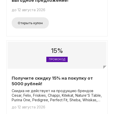
выгодное предложение!
до 12 августа 2026
Открыть купон
15%
ПРОМОКОД
Получите скидку 15% на покупку от
5000 рублей!
Скидка не действует на продукцию брендов
Cesar, Felix, Friskies, Chappi, Kitekat, Nature'S Table,
Purina One, Pedigree, Perfect Fit, Sheba, Whiskas,
Magnet And Steel, Catsan, Барсик, 3ооник, Гурмэ,
до 12 августа 2026
Pro Plan. Бонусные баллы за участие в акции не
начисляются. Сумма покупки будет учтена в