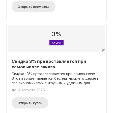
TABLE, PURINA ONE, PEDIGREE, PERFECT FIT,
SHEBA, WHISKAS, MAGNET AND STEEL, CATSAN,
Открыть промокод
БАРСИК, 3ООНИК, ГУРМЭ, и Pro Plan. Бонусные
начисления не применяются при покупке товаров
по акции. Сумма вашей покупки будет зачислена
на бонусную карту. Пожалуйста, учтите, что
данная скидка не суммируется с другими
акционными предложениями.
3%
АКЦИЯ
Скидка 3% предоставляется при
самовывозе заказа.
Скидка -3% предоставляется при самовывозе.
Этот вариант является бесплатным, что делает
его экономически выгодным и удобным для
получения заказа с гарантией наличия всех
до 12 августа 2026
товаров в выбранном магазине. Это отличный
выбор для тех, кто не хочет зависеть от курьера
и ждать доставку.
Открыть купон