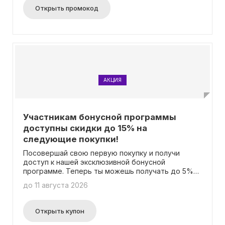
Открыть промокод
АКЦИЯ
Участникам бонусной программы
доступны скидки до 15% на
следующие покупки!
Посовершай свою первую покупку и получи
доступ к нашей эксклюзивной бонусной
программе. Теперь ты можешь получать до 5%
от общей суммы твоих заказов на свой личный
до 11 августа 2026
бонусный счет. Каждый балл на счету равен 1
рублю. Таким образом, можно использовать
заработанные баллы для оплаты до 15%
Открыть купон
стоимости последующих заказов. Важно