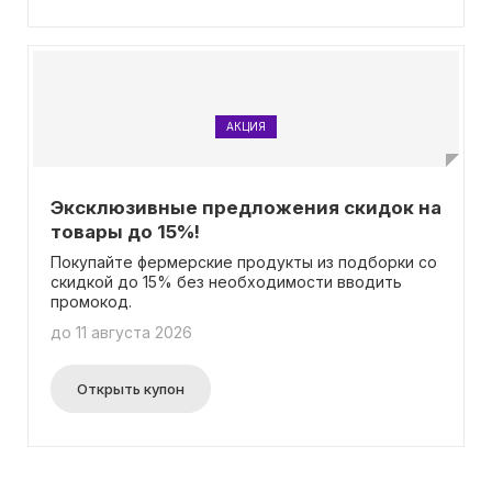
отметить, что для использования бонусных
баллов промокод не требуется. Будем рады
наградить тебя за твою лояльность!
АКЦИЯ
Эксклюзивные предложения скидок на
товары до 15%!
Покупайте фермерские продукты из подборки со
скидкой до 15% без необходимости вводить
промокод.
до 11 августа 2026
Открыть купон